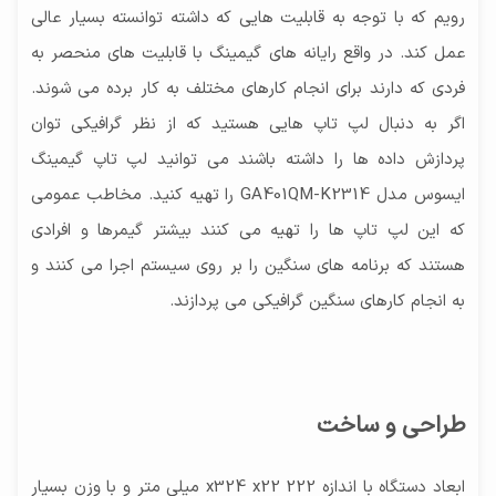
رزولوشن
حافظه اختصاصی پردازنده گرافیکی
رویم که با توجه به قابلیت هایی که داشته توانسته بسیار عالی
جامد) (Solid State Drive), SSD
پیکسل QHD - 2560×1440
ندارد
عمل کند. در واقع رایانه های گیمینگ با قابلیت های منحصر به
سایر توضیحات حافظه RAM
نرخ نوسازی
فردی که دارند برای انجام کارهای مختلف به کار برده می شوند.
16GB DDR4 SO-DIMM
120.0 هرتز
اگر به دنبال لپ تاپ هایی هستید که از نظر گرافیکی توان
توضیحات صفحه نمایش
پردازش داده ها را داشته باشند می توانید لپ تاپ گیمینگ
WQHD (2560 x 1440) 16:9 120Hz زاویه نمایش
ایسوس مدل GA401QM-K2314 را تهیه کنید. مخاطب عمومی
170/170 شدت روشنایی 300 نیت کنتراست 1000:1
که این لپ تاپ ها را تهیه می کنند بیشتر گیمرها و افرادی
هستند که برنامه های سنگین را بر روی سیستم اجرا می کنند و
به انجام کارهای سنگین گرافیکی می پردازند.
طراحی و ساخت
ابعاد دستگاه با اندازه 222 x324 x22 میلی متر و با وزن بسیار