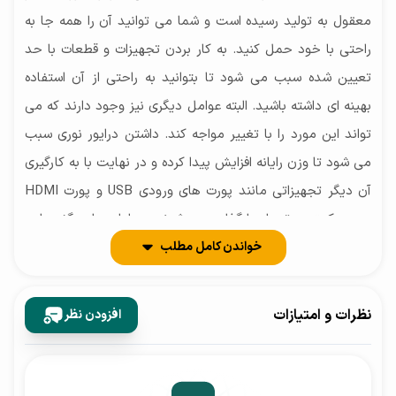
معقول به تولید رسیده است و شما می توانید آن را همه جا به
راحتی با خود حمل کنید. به کار بردن تجهیزات و قطعات با حد
تعیین شده سبب می شود تا بتوانید به راحتی از آن استفاده
بهینه ای داشته باشید. البته عوامل دیگری نیز وجود دارند که می
تواند این مورد را با تغییر مواجه کند. داشتن درایور نوری سبب
می شود تا وزن رایانه افزایش پیدا کرده و در نهایت با به کارگیری
آن دیگر تجهیزاتی مانند پورت های ورودی USB و پورت HDMI
و… به کمترین تعداد بارگذاری می شوند. در ادامه باید گفت این
خواندن کامل مطلب
لپ تاپ گیمینگ با طراحی و ظرافت خاصی به تولید رسیده است
که این ظرافت سبب شده تا نظر کاربر را به خرید جلب کند.
مقاومت و استحکامی که برای بسیاری از سیستم های گیمینگ در
نظرات و امتیازات
افزودن نظر
نظر گرفته می شود در بهبود خرید آن ها به کمپانی کمک خواهد
کرد. فن های خنک کننده که در زیر سیستم به کار رفته است می
تواند به بهبود عملکرد رایانه کمک کند. در واقع زمانی که پردازنده