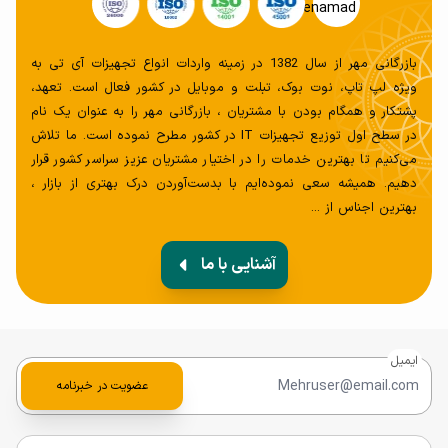
K2314 به کار رفته است.
بازرگانی مهر از سال 1382 در زمینه واردات انواع تجهیزات آی تی به
باتری
ویژه لپ تاپ، نوت بوک، تبلت و موبایل در کشور فعال است. تعهد،
پشتکار و همگام بودن با مشتریان ، بازرگانی مهر را به عنوان یک نام
یکی از دیگر عواملی که هنگام خرید باید به آن توجه ویژه ای
در سطح اول توزیع تجهیزات IT در کشور مطرح نموده است. ما تلاش
می‌کنیم تا بهترین خدمات را در اختیار مشتریان عزیز سراسر کشور قرار
داشته باشید باتری هر یک از این سیستم ها می باشد. باتری
دهیم. همیشه سعی‌ نموده‌ایم با بدست‌آوردن درک بهتری از بازار ،
های دستگاه های گیمینگ با ظرفیت 3 سلول به تولید رسیده
بهترین اجناس از ...
است. این میزان شاید درابتدا برای این مورد مناسب به نظر نیاید
اما چیپست های قوی که برای آن استفاده شده است می تواند به
آشنایی با ما
راحتی در کمترین زمان و بدون مصرف بیش از حد شارژ داده ها
را تحلیل و بررسی کند. laptop Asus GA401QM-K2314 با
ظرفیت 76 وات در ساعت می تواند در مدت زمان کمتری شارژ
ایمیل
عضویت در خبرنامه
سیستم را به 100 درصد برساند.