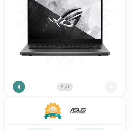
1
از
7