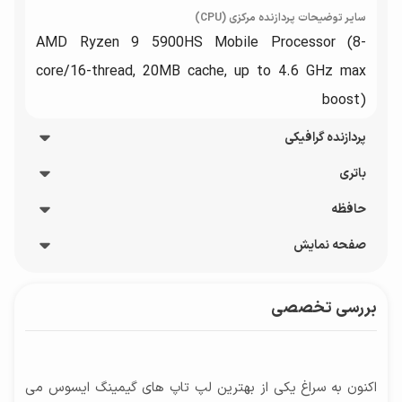
سایر توضیحات پردازنده مرکزی (CPU)
AMD Ryzen 9 5900HS Mobile Processor (8-
core/16-thread, 20MB cache, up to 4.6 GHz max
boost)
پردازنده گرافیکی
باتری
سازنده پردازنده گرافیکی
NVIDIA
حافظه
ظرفیت باتری
نوع پردازنده گرافیکی
42 وات ساعت
صفحه نمایش
نوع حافظه RAM
پردازنده گرافیکی مجزا
نوع باتری
DDR4
پوشش صفحه نمایش
مدل پردازنده گرافیکی
3 سلولی, باتری لیتیوم یون
بررسی تخصصی
ظرفیت حافظه SSD
مات
GeForce RTX 3060
شارژدهی باتری
1000 گیگابایت
بازه‌ اندازه صفحه نمایش
سایر توضیحات پردازنده گرافیکی
تا 4 ساعت
مشخصات حافظه داخلی
14 الی 15 اینچ
NVIDIA GeForce RTX 3060 GDDR۶ Laptop GPU
اکنون به سراغ یکی از بهترین لپ تاپ های گیمینگ ایسوس می
1 ترابایت حافظه از نوع SSD NVMe (درایو حالت