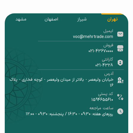
تهران
شیراز
اصفهان
مشهد
ایمیل
voc@mehrtrade.com
فروش
021-43670000
گارانتی
021-4328
آدرس
خیابان ولیعصر - بالاتر از میدان ولیعصر - کوچه فخاری - پلاک
16
کد پستی
1594655610
ساعت مراجعه
روزهای هفته: 09:30 - 16:30 / پنجشنبه: 09:30 - 12:00