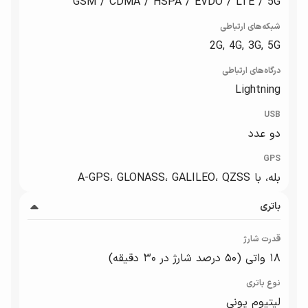
GSM / CDMA / HSPA / EVDO / LTE / 5G
شبکه‌های ارتباطی
2G, 4G, 3G, 5G
درگاه‌های ارتباطی
Lightning
USB
دو عدد
GPS
بله، با A-GPS، GLONASS، GALILEO، QZSS
باتری
قدرت شارژ
۱۸ واتی (۵۰ درصد شارژ در ۳۰ دقیقه)
نوع باتری
لیتیوم یونی