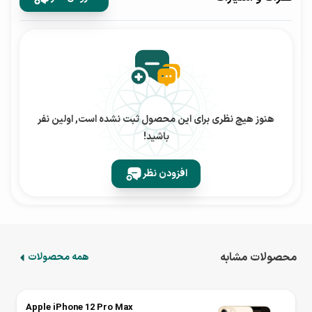
و جلوی شیشه ای آن و دور آلومینیومی حس خوش دستی را به
شما القا می کنند. همچنین این گوشی گواهی ip68 دارد که به
معنی ضد آب بودن آن است.
صفحه نمایش
هنوز هیچ نظری برای این محصول ثبت نشده است, اولین نفر
باشید!
در قسمت صفحه نمایش گوشی آیفون 12 ، می توانیم یک
صفحه نمایش super retina xdr oled ببینیم که از دالبی ویژن
افزودن نظر
پشتیبانی می کند و یک صفحه نمایش 60 هرتزی محسوب می
شود. از نظر کیفیت این صفحه نمایش دارای رزولوشن
1170*2532 است که دیدن تصاویر در این گوشی را بسیار لذت
بخش می کند. همچنین این صفحه نمایش عمق رنگ و
محصولات مشابه
همه محصولات
شفافیت مناسبی دارد و روشنایی آن هم به اندازه کافی است و در
زوایای مختلف، رنگ ها در آن بهم نمی ریزند. همچنین آیفون
Apple iPhone 12 Pro Max