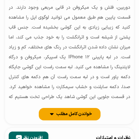
دوربین، فلش و یک میکروفن در قابی مربعی وجود دارند. در
قسمت پایین هم طبق معمول می توانید لوگوی اپل را مشاهده
کنید که زیبایی زیادی به این گوشی بخشیده است. جنس قاب
پشتی از شیشه است و اثرانگشت را به خود جذب می کند، اما
میزان نشان داده شدن اثرانگشت در رنگ های مختلف، کم و زیاد
است. در لبه پایینی IPhone 12 یک اسپیکر، میکروفن و درگاه
لایتنینگ را مشاهده می کنید. لبه سمت راست این گوشی جایگاه
دکمه پاور است و در لبه سمت راست آن هم دکمه های کنترل
صدا، دکمه سایلنت و خشاب سیمکارت را مشاهده خواهید کرد.
در قسمت جلویی این گوشی شاهد یک طراحی تخت هستیم که
86 درصد آن را صفحه نمایش تشکیل می دهد. در بالای این
خواندن کامل مطلب
صفحه نمایش می توانید اسپیکر مکالمه، دوربین سلفی و
سنسورها را مشاهده کنید. در کل می توانیم بگوییم که این
گوشی از همه نظر در طراحی فوق العاده عمل کرده است و پشت
نظرات و امتیازات
افزودن نظر