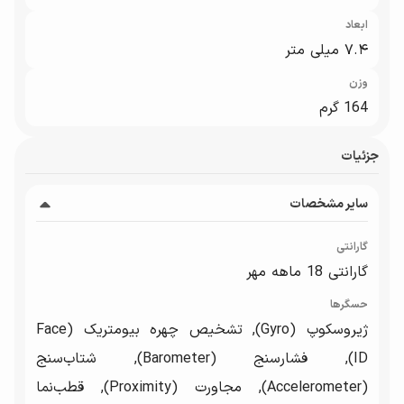
ابعاد
۷.۴ میلی متر
وزن
164 گرم
جزئیات
سایر مشخصات
گارانتی
گارانتی 18 ماهه مهر
حسگرها
ژیروسکوپ (Gyro), تشخیص چهره بیومتریک (Face
ID), فشارسنج (Barometer), شتاب‌سنج
(Accelerometer), مجاورت (Proximity), قطب‌نما