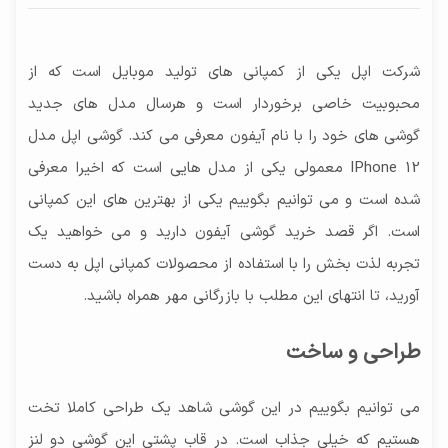
اپل A14 Bionic پنج نانومتری
نسبت تصویر
در برابر آب (به مدت ۳۰ دقیقه در عمق ۶ متر) صفحه
فیلمبرداری
۱۹.۵:۹
فرکانس پردازنده‌ مرکزی
نمایش با شیشه مقاوم در برابر خط و خش دارای
4K@24/30/60fps،1080p@30/60/120/240fps،
شرکت اپل یکی از کمپانی های تولید موبایل است که از
فرکانس 3.1 گیگاهرتز
رزولوشن صفحه نمایش
پوشش Oleophobic برای صفحه‌نمایش
فیلم‌برداری 4K@30fps Dolby Vision، ضبط صدای
محبوبیت خاصی برخوردار است و هرسال مدل های جدید
۲۵۳۲x۱۱۷۰ پیکسل
پردازنده‌ گرافیکی
استریو.
گوشی های خود را با نام آیفون معرفی می کند. گوشی اپل مدل
پردازنده گرافیکی 4 هسته‌ای اپل
سایر قابلیت‌ها
فیلم برداری سلفی
IPhone 12 معمولی یکی از مدل هایی است که اخیرا معرفی
Siri natural language commands and dictation
12 مگاپیکسل (لنز 23 میلی‌متری واید، f/2.2) SL 3D
شده است و می توانیم بگوییم یکی از بهترین های این کمپانی
حسگر سه‌بعدی تشخیص چهره و عمق تصویر
است. اگر قصد خرید گوشی آیفون دارید و می خواهید یک
قابلیت‌های دوربین
تجربه لذت بخش را با استفاده از محصولات کمپانی اپل به دست
فلاش چهارگانه دورنگ، HDR، پانوراما
آورید، تا انتهای این مطلب با بازرگانی مهر همراه باشید.
طراحی و ساخت
می توانیم بگوییم در این گوشی شاهد یک طراحی کاملا تخت
هستیم که خیلی جذاب است. در قاب پشتی این گوشی دو لنز