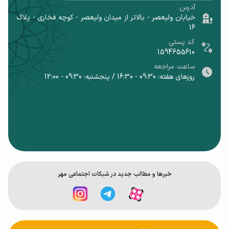
آدرس
ماندگاری داشته باشد. در جعبه این گوشی آداپتور وجود ندارد که
خیابان ولیعصر - بالاتر از میدان ولیعصر - کوچه فخاری - پلاک
16
این یعنی خودتان به صورت جداگانه باید آن را تهیه کنید. Bفول
کد پستی
شارژ شدن این گوشی با یک آداپتور 20 وات، حدود 1 ساعت و 20
1594655610
دقیقه زمان نیاز دارد. همچنین آیفون 12 از شارژ بی سیم
ساعت مراجعه
روزهای هفته: 09:30 - 16:30 / پنجشنبه: 09:30 - 12:00
magSafe هم پشتیبانی می کند.
امنیت
این گوشی هم مانند مدل های دیگر آیفون، دارای یک سنسور
تشخیص چهره سه بعدی است که صورت شما را به صورت کامل
از جهات مختلف اسکن می کند و عملکرد فوق العاده ای را در این
خبر‌ها و مطالب جدید در شبکات اجتماعی مهر
زمینه دارد.
دوربین