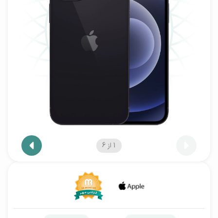
1
از
6