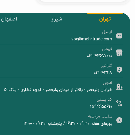
تهران
شیراز
اصفهان
ایمیل
voc@mehrtrade.com
فروش
021-43670000
گارانتی
021-4328
آدرس
خیابان ولیعصر - بالاتر از میدان ولیعصر - کوچه فخاری - پلاک 16
کد پستی
1594655610
ساعت مراجعه
روزهای هفته: 09:30 - 16:30 / پنجشنبه: 09:30 - 12:00