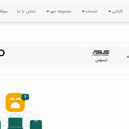
گارانتی
خدمات
مجموعه مهر
تماس با ما
سوال
ات
خدمات گارانتی
درخواست نمایندگی
درباره ما
استعلام گارانتی
نظرسنجی
معرفی شرکت
دریافت کد رجیستری
فرصت های شغلی
دستاورد ها
ل
ه
ایسوس
نوبت دهی
راهنمای فعالسازی گوشی
درباره مدیریت
شرایط گارانتی
ند
ثبت شکایت
پیگیری شکایت
پیگیری تعمیرات
تعرفه خدمات