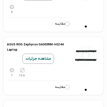
9
مقایسه
ASUS ROG Zephyrus GA503RM-HQ144
Laptop
مشاهده جزئیات
7
15.6
مقایسه