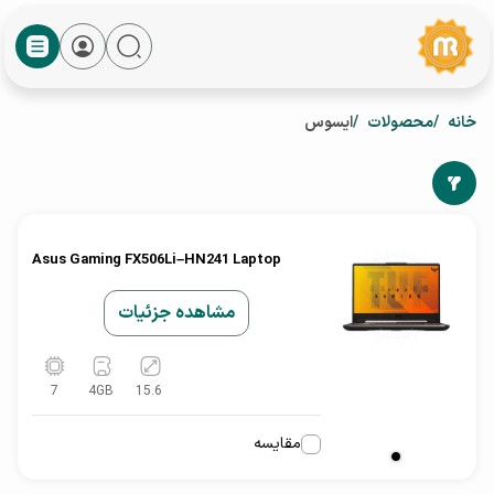
خانه
محصولات
ایسوس
Asus Gaming FX506Li–HN241 Laptop
مشاهده جزئیات
7
4
GB
15.6
مقایسه