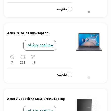
مقایسه
Asus R465EP-EB057 laptop
مشاهده جزئیات
7
2
GB
14
مقایسه
Asus Vivobook K513EQ-BN443 Laptop