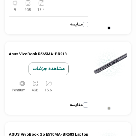
9
4
GB
13.4
مقایسه
Asus VivoBook R565MA-BR218
مشاهده جزئیات
Pentium
4
GB
15.6
مقایسه
ASUS VivoBook Go E510MA-BR583 Laptop