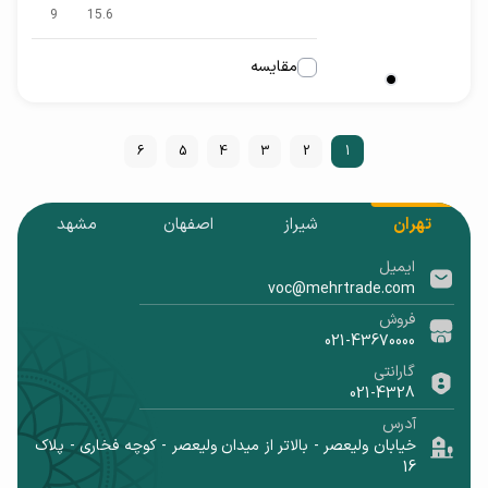
9
15.6
مقایسه
6
5
4
3
2
1
تهران
شیراز
اصفهان
مشهد
ایمیل
voc@mehrtrade.com
فروش
021-43670000
گارانتی
021-4328
آدرس
خیابان ولیعصر - بالاتر از میدان ولیعصر - کوچه فخاری - پلاک
16