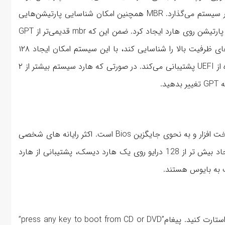
سیستم عامل و اطلاعات ساختار پارتیشن‌های هارد را در اختیار سیستم می‌گذارد. MBR همچنین امکان شناسایی پارتیشن‌هایی
تا حداکثر ۲ ترابایت را دارد، در واقع با این فرمت فقط میتوان ۴ پارتیشن روی هارد ایجاد کرد. ضمن این که mbr قدیمی‌تر از GPT
است. در عوض GPT (Guid Paratition Table) می‌تواند هارد‌های ظرفیت بالا را شناسایی کند، با این سیستم امکان ایجاد ۱۲۸
پارتیشن را دارید. در فرمت هارد سیستم GPT ، مادربرد دستگاه از UEFI پشتیبانی می‌کند. در صورتی که هارد سیستم بیشتر از ۲
اول از همه باید بگوییم که UEFI رابطی بین سیستم عامل و سخت افزار و به نحوی جایگزین Bios است. اکثر رایانه های شخصی
امروز از UEFI پشتیبانی می کنند. بوت سریع ویندوز ، امکان ایجاد بیش تر از 128 درایو روی یک هارد دیسک، پشتیبانی از هارد
1 .CD/DVD ویندوز را داخل دستگاه قرار دهید و سیستم را ری استارت کنید. پیغام”press any key to boot from CD or DVD”