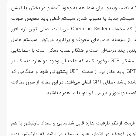
ربران هنگام نصب ویندوز برای شما هم به وجود آمده و در بخش پارتیشن
. هنگام خرید یک سیستم جدید یا معیوب شدن سیستم فعلی باید تعویض صورت
بگیرد یا سیستم عامل جدید نصب شود. سیستم عامل (OS) که مخفف Operating System می‌باشد، اصلی ترین نرم افزار
د. از سیستم عامل‌های معروف و پرکاربرد می‌توان سیستم عامل
آیندی چند مرحله‌ای است و هنگام نصب ممکن است با خطاهایی
مواجهه شود. در واقع گاهی امکان دارد هنگام نصب ویندوز با مشکل GTP برخورد کنیم که علت آن وجود دو هارد دیسک در
فرمت های GPT و MBR است. برای پارتیشن بندی به روش GPT باید مادر برد از سمت UEFI پشتیبانی شود و هنگامی که
سیستم در حالت UEFI بوت شود اما هارد دیسک پیکره بندی نشده باشد خطای GPT اتفاق می‌افتد. در این مقاله از سری مقالات
 GPT ارائه می‌شوند، این دو فرمت از نظر ظرفیت هارد قابل شناسایی و تعداد پارتیشن با هم
یی دارند. MBR (Master Bootable Record) سکتوری کوچک در ابتدای هارد دیسک می‌باشد که پارتیشن بوت