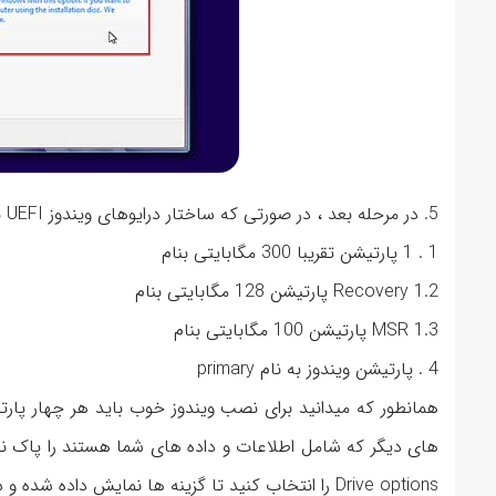
5. در مرحله بعد ، در صورتی که ساختار درایوهای ویندوز UEFI باشد ، پارتیشن ها به صورت زیر خواهند بود:
1 . 1 پارتیشن تقریبا 300 مگابایتی بنام
Recovery 1.2 پارتیشن 128 مگابایتی بنام
MSR 1.3 پارتیشن 100 مگابایتی بنام
4 . پارتیشن ویندوز به نام primary
همانطور که میدانید برای نصب ویندوز خوب باید هر چهار پارتی
های دیگر که شامل اطلاعات و داده های شما هستند را پاک نکنی
Drive options را انتخاب کنید تا گزینه ها نمایش داده شده و سپس گزینه Delete را بزنید.