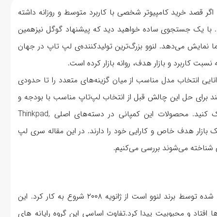
ی هستند که اگر قصد خرید کامپیوتر شخصی با کاربرد متوسط و روزانه داشته
د. با یک جستجوی ساده خواهید دید که پیشنهاد گوگل نیزهمین
ا نمایش می‌دهد. لنوو بزرگ‌ترین تولیدکننده‌ی لپ تاپ در جهان
ت کاربرد و بازار هدف، روانه بازار کرده است.
انایی انتخاب مدل مناسب از میان گزینه‌های متعدد را تا حدودی
د برای حل این چالش قبل از انتخاب لپ‌تاپ مناسب با بودجه و
نیاز خود، باید تفاوت سری های مختلف لپ‌تاپ لنوو را درک کنید. محصولات این کمپانی در دسته‌های اصلی Thinkpad,
Es عرضه شده اند که هر یک بازار هدف خاص و کارایی خود را دارند. در این مقاله سری لپ
ی شناخته می‌شوند بررسی می‌کنیم.
در واقع خط تولید سری Ideapad که از سری محصولات تولید شده توسط برند لنوو است از ژانویه ۲۰۰۸ شروع به کار کرد. این
تاپ Y710، Y510 و U110 بر سر زبان ها افتاد و محبوبیت پیدا کرد.تفاوت اساسی این گروه رایانه های