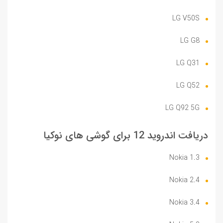
LG V50S
LG G8
LG Q31
LG Q52
LG Q92 5G
دریافت اندروید 12 برای گوشی های نوکیا
Nokia 1.3
Nokia 2.4
Nokia 3.4