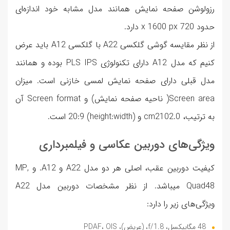
رزولوشن صفحه نمایش همانند مدل مشابه خود اندازه‌ای
حدود x 1600 px 720 دارد.
از نظر مقایسه گوشی گلکسی A22 با گلکسی A12 باید عرض
کنیم که مدل A12 دارای تکنولوژی PLS IPS بوده و همانند
مدل قبلی دارای صفحه نمایش لمسی خازنی است. میزان
Screen area( ناحیه صفحه نمایش) و Screen format آن
به ترتیب، cm2102.0 و (height:width) 20:9 است.
ویژگی‌های دوربین عکاسی و فیلمبرداری
کیفیت دوربین عقب، اصلی هر دو مدل A22 و A12. و MP,
Quad48 میباشد. از نظر مشخصات دوربین مدل A22
ویژگی‌های زیر را دارد:
48 مگاپیکسل، f/1.8، (عریض)، PDAF، OIS