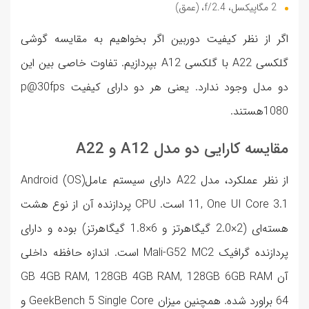
2 مگاپیکسل، f/2.4، (عمق)
اگر از نظر کیفیت دوربین اگر بخواهیم به مقایسه گوشی
گلکسی A22 با گلکسی A12 بپردازیم. تفاوت خاصی بین این
دو مدل وجود ندارد. یعنی هر دو دارای کیفیت p@30fps
1080هستند.
مقایسه کارایی دو مدل A12 و A22
از نظر عملکرد، مدل A22 دارای سیستم عامل(OS) Android
11, One UI Core 3.1 است. CPU پردازنده آن از نوع هشت
هسته‌ای (2×2.0 گیگاهرتز و 6×1.8 گیگاهرتز) بوده و دارای
پردازنده گرافیک Mali-G52 MC2 است. اندازه حافظه داخلی
آن GB 4GB RAM, 128GB 4GB RAM, 128GB 6GB RAM
64 براورد شده. همچنین میزان GeekBench 5 Single Core و