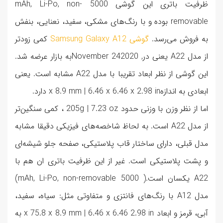
ظرفیت باتری این گوشی 5000 mAh, Li-Po, non-
removable بوده و با رنگ‌های مشکی، سفید، نعنایی، بنفش
به فروش می‌رسد.
گوشی Samsung Galaxy A12
کمی زودتر
از مدل A22 یعنی در, November 242020به بازار عرضه شد.
این گوشی از نظر ابعاد تقریبا با مدل A22 مشابه است. یعنی
ابعادی به اندازهx 8.9 mm | 6.46 x 6.46 x 2.98 in دارد.
اما از نظر وزن با وزنی حدود 205g | 7.23 oz ، کمی سنگین‌تر
از مدل A22 است. به لحاظ شاخصه‌های فیزیکی دقیقا مشابه
مدل قبلی، دارای ساختار قاب پلاستیکی، صفحه جلو شیشه‌ای
و پشت پلاستیکی است. غیر از این ظرفیت باتری ان هم با
A22 یکسان است.( mAh, Li-Po, non-removable 5000)
مدل A12 با رنگ‌های فانتزی و متفاوتی مثل: سیاه، سفید،
آبی، قرمز و ابعاد x 75.8 x 8.9 mm | 6.46 x 6.46 2.98 in به