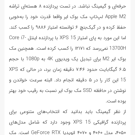
حرفه‌ای و گیمینگ نباشد. در تست پردازنده ۸ هسته‌ای تراشه
Apple M2 لپ‌تاپ مک بوک ایر واقعا قدرت خود را به‌خوبی
حفظ کرده و در گیک‌بنچ ۶ توانسته امتیاز ۹۸۸۶ را کسب کند.
اما این مورد به پای امتیاز XPS 15 با پردازنده اینتل Core i7-
13700H نمی‌رسد که ۱۲۱۷۱ را کسب کرده است. همچنین مک
بوک ایر M2 برای تبدیل یک ویدیوی 4K به 1080p با حجم
۶.۵ گیگابایت حدود ۷:۴۶ دقیقه زمان برد، در حالی که XPS
15 این کار را در ۵ دقیقه انجام داد. البته سرعت خواندن و
نوشتن در حافظه SSD مک بوک ایر نسبت به رقیب خود بهتر
بوده است.
از نظر گیمینگ باید بدانید که انتخاب‌های متنوعی برای
پردازنده گرافیکی XPS 15 وجود دارد که شامل مدل‌های
۴۰۵۰، مدل ۴۰۶۰ و ۴۰۷۰ انویدیا GeForce RTX است. مک