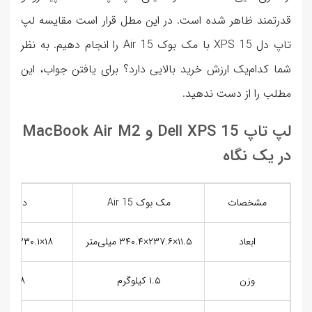
قدرتمند ظاهر شده است. در این مطل قرار است مقایسه لپ
تاپ دل XPS 15 با مک بوک Air 15 را انجام دهیم. به نظر
شما کدام‌یک ارزش خرید بالایی دارد؟ برای یافتن جواب، این
مطلب را از دست ندهید.
لپ تاپ Dell XPS 15 و MacBook Air M2
در یک نگاه
مشخصات
مک بوک Air 15
دل XPS 15
ابعاد
۱۱.۵×۲۳۷.۶×۳۴۰.۴ میلی‌متر
۱۸×۲۳۰.۱×۳۴۴.۷ میلی‌متر
وزن
۱.۵ کیلوگرم
۱.۸ کیلوگرم