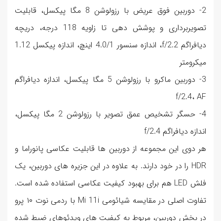
2- دوربین فوق عریض با رزولوشن 8 مگا پیکسل، قابلیت
تصویربرداری و پوشش دهی تا زاویه 118 درجه، دریچه
دیافراگم f/2.2، اندازه سنسور 4.0/1 اینچ، اندازه پیکسل 1.12
میکرومتر
3- دوربین ماکرو با رزولوشن 5 مگا پیکسل، اندازه دیافراگم
f/2.4، AF
4- حسگر تشخیص عمق تصویر با رزولوشن 2 مگا پیکسل،
اندازه دیافراگم f/2.4
هر دوی این مجموعه از دوربین ها قابلیت عکاسی پانوراما و
HDR را در خود دارند. به علاوه در این جزیره های دوربین، یک
فلش LED هم برای بهبود کیفیت عکاسی استفاده شده است.
تفاوت اصلی در مقایسه شیائومی Mi 11i با ردمی نوت ۱۰ پرو
در بخش دوربین، مربوط به کیفیت های ویدئوهای ضبط شده