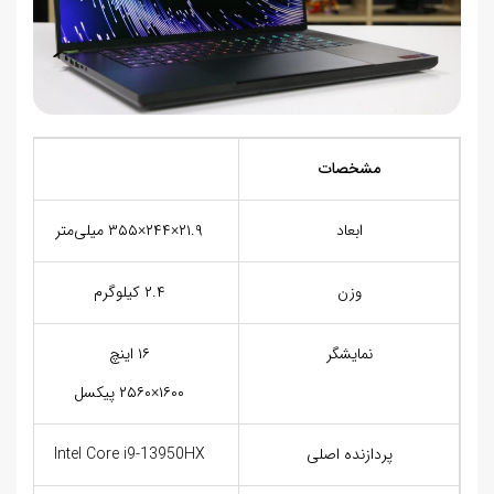
مشخصات
ابعاد
۲۱.۹×۲۴۴×۳۵۵ میلی‌متر
وزن
۲.۴ کیلوگرم
نمایشگر
۱۶ اینچ
۱۶۰۰×۲۵۶۰ پیکسل
پردازنده اصلی
Intel Core i9-13950HX