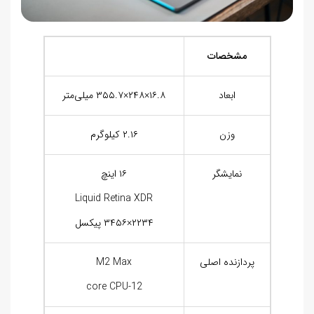
مشخصات
ابعاد
۱۶.۸×۲۴۸×۳۵۵.۷ میلی‌متر
وزن
۲.۱۶ کیلوگرم
نمایشگر
۱۶ اینچ
Liquid Retina XDR
۲۲۳۴×۳۴۵۶ پیکسل
پردازنده اصلی
M2 Max
12-core CPU