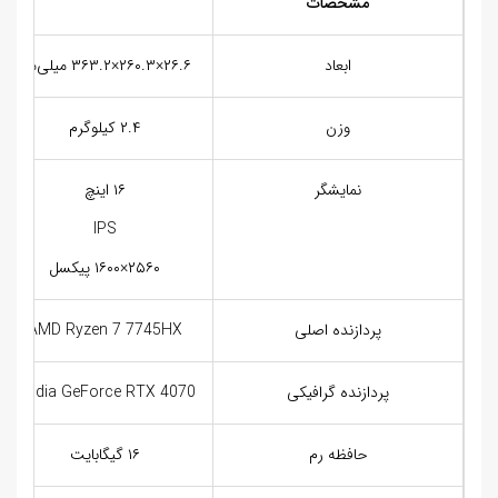
مشخصات
ابعاد
۲۶.۶×۲۶۰.۳×۳۶۳.۲ میلی‌متر
وزن
۲.۴ کیلوگرم
نمایشگر
۱۶ اینچ
IPS
۲۵۶۰×۱۶۰۰ پیکسل
پردازنده اصلی
AMD Ryzen 7 7745HX
پردازنده گرافیکی
Nvidia GeForce RTX 4070
حافظه رم
۱۶ گیگابایت