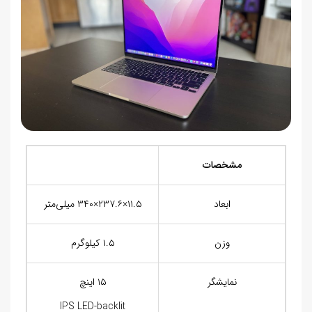
مشخصات
ابعاد
۱۱.۵×۲۳۷.۶×۳۴۰ میلی‌متر
وزن
۱.۵ کیلوگرم
نمایشگر
۱۵ اینچ
IPS LED-backlit