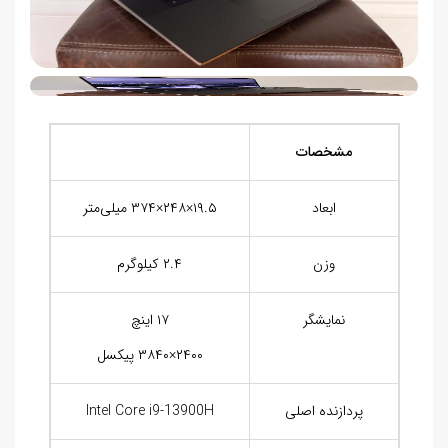
مشخصات
ابعاد
۱۹.۵×۲۴۸×۳۷۴ میلی‌متر
وزن
۲.۴ کیلوگرم
نمایشگر
۱۷ اینچ
۲۴۰۰×۳۸۴۰ پیکسل
پردازنده اصلی
Intel Core i9-13900H