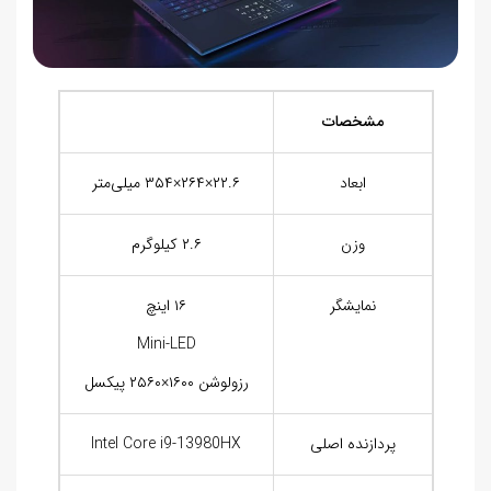
مشخصات
ابعاد
۲۲.۶×۲۶۴×۳۵۴ میلی‌متر
وزن
۲.۶ کیلوگرم
نمایشگر
۱۶ اینچ
Mini-LED
رزولوشن ۱۶۰۰×۲۵۶۰ پیکسل
پردازنده اصلی
Intel Core i9-13980HX