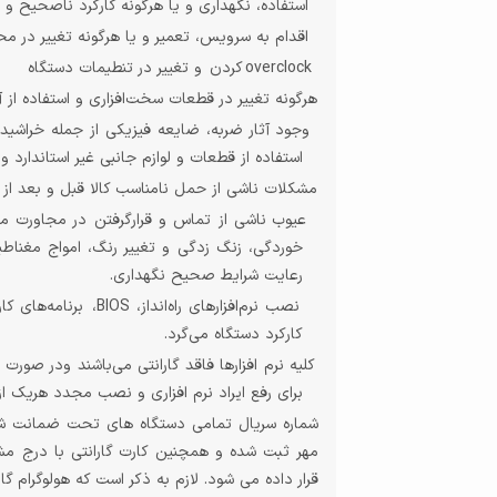
استفاده، نگهداری و یا هرگونه کارکرد ناصحیح 
اقدام به سرویس، تعمیر و یا هرگونه تغییر در مح
overclock
کردن
و تغییر در تنطیمات دستگاه
هرگونه تغییر در قطعات سخت‌افزاری و استفاده از آ
وجود آثار ضربه، ضایعه فیزیکی از جمله خراش
استفاده از قطعات و لوازم جانبی غیر استاندارد و
مشکلات ناشی از حمل نامناسب کالا قبل و بعد از
عیوب ناشی از تماس و قرارگرفتن در مجاورت ما
خوردگی، زنگ زدگی و تغییر رنگ، امواج مغناطی
رعایت شرایط صحیح نگهداری
.
نصب نرم‌افزارهای راه‌انداز،
BIOS
،
برنامه‌های کا
کارکرد دستگاه می‌گرد
.
کلیه نرم افزارها فاقد
گارانتی
می‌باشند
ودر صورت هر
برای رفع ایراد نرم افزاری و نصب مجدد هریک از ن
شماره سریال تمامی دستگاه های تحت ضمانت ش
مهر ثبت شده و همچنین کارت گارانتی با درج
قرار داده می شود. لازم به ذکر است که هولوگرام گ