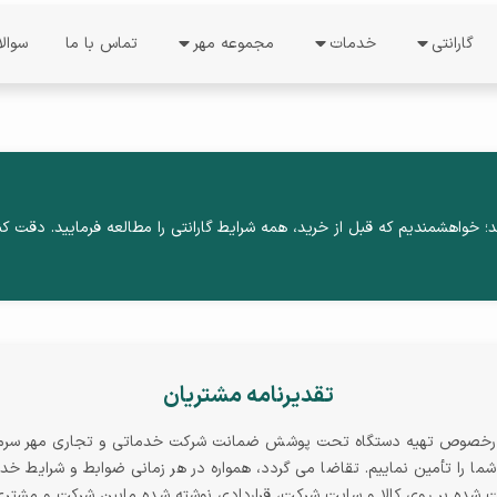
گارانتی
خدمات
مجموعه مهر
تماس با ما
سوال
ات
خدمات گارانتی
درخواست نمایندگی
درباره ما
استعلام گارانتی
نظرسنجی
معرفی شرکت
دریافت کد رجیستری
فرصت های شغلی
دستاورد ها
ل
د؛ خواهشمندیم که قبل از خرید، همه شرایط گارانتی را مطالعه فرمایید. دقت کن
نوبت دهی
راهنمای فعالسازی گوشی
درباره مدیریت
شرایط گارانتی
ند
ثبت شکایت
پیگیری شکایت
تقدیرنامه مشتریان
پیگیری تعمیرات
ا درخصوص تهیه دستگاه تحت پوشش ضمانت شرکت خدماتی و تجاری مهر سرمستان
 را تأمین نماییم. تقاضا می گردد، همواره در هر زمانی ضوابط و شرایط خدم
تعرفه خدمات
ت شده بر روی کالا و سایت شرکت، قراردادی نوشته شده مابین شرکت و مشتری 