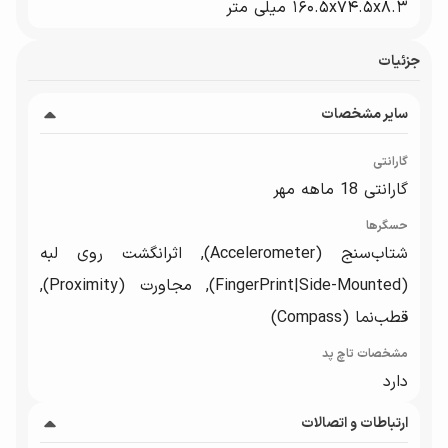
۱۶۰.۵x۷۴.۵x۸.۳ میلی متر
جزئیات
سایر مشخصات
گارانتی
گارانتی 18 ماهه مهر
حسگرها
شتاب‌سنج (Accelerometer), اثرانگشت روی لبه
(FingerPrint|Side-Mounted), مجاورت (Proximity),
قطب‌نما (Compass)
مشخصات تاچ پد
دارد
ارتباطات و اتصالات