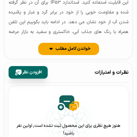
این قابلیت استفاده کنید. استاندارد IP53 برای آن در نظر گرفته
شده و مقاومت خوبی را از خود در برابر گرد و غبار و پاشیده
شدن آب از خود نشان می دهد. در ادامه باید بگوییم این تلفن
همراه با رنگ های جذاب آبی، خاکستری و سفید به بازار عرضه
شده است.
خواندن کامل مطلب
صفحه نمایش
نظرات و امتیازات
افزودن نظر
صفحه نمایش اکثر گوشی های شیائومی با رزولوشن بسیار بالا و
وضوح تصویر فوق العاده می توانند تصاویر را با بهترین کیفیت
برای شما به نمایش بگذارند. رزولوشن گوشی شیائومی مدل
Redmi Note 10S با اندازه 1080 در 2400 بهترین تصاویر را با
قابلیت تشخیص چندین میلیون رنگ نشان خواهد داد. اما یکی
دیگر از مسائلی که ممکن است برای کاربران مهم باشد میزان
هنوز هیچ نظری برای این محصول ثبت نشده است, اولین نفر
باشید!
روشنایی صفحه نمایش است در وقع هنگامی که تلفن همراه در