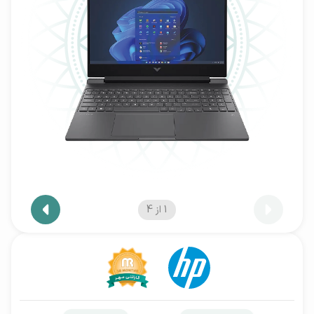
1
از
4