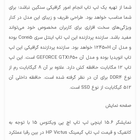
شما از تهیه یک لپ تاپ انجام امور گرافیکی سنگین نباشد؛ برای
شما مناسب خواهد بود. طراحی ظریف و زیبای این مدل در کنار
ویژگی‌های سخت افزاری برای کاربران مخصوص خود می‌تواند
مفید باشد. سازنده پردازنده این لپ تاپ اینتل سری Corei5 بوده
و مدل آن 12450H خواهد بود. سازنده پردازنده گرافیکی این لپ
تاپ انویدیا بوده و مدل آن GEFORCE GTX1650 است. این لپ
تاپ 12 مگابایت حافظه کش دارد. علاوه بر آن 8 گیگابایت رم از
نوع DDR4 برای آن در نظر گرفته شده است. حافظه داخلی آن
512 گیگابایت از نوع SSD است.
صفحه نمایش
نمایشگر 15.6 اینچی لپ تاپ اچ پی ویکتوس 15 با توجه به
کانفیگ و قیمت لپ تاپ گیمینگ HP Victus در بین رقبا عملکرد