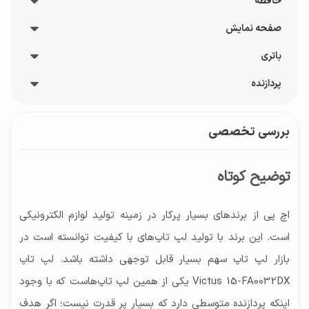
حافظه
سازنده پردازنده گرافیکی
NVIDIA
صفحه نمایش
نوع حافظه RAM
نوع پردازنده گرافیکی
DDR4
باتری
پوشش صفحه نمایش
پردازنده گرافیکی مجزا
مشخصات حافظه داخلی
مات
پردازنده
شارژدهی باتری
مدل پردازنده گرافیکی
NVMe SSD, SSD, 512 گیگابایت
بازه‌ اندازه صفحه نمایش
تا 3 ساعت
GeForce RTX 3050 TI
تراشه
سایر توضیحات حافظه RAM
15 الی 17 اینچ
بررسی تخصصی
نوع باتری
Intel
سایر توضیحات پردازنده گرافیکی
باس رم ۳۲۰۰MHz
نرخ نوسازی
باتری لیتیوم یون, 4 سلولی
GeForce RTX™ 3050 Ti Laptop GPU
144.0 هرتز
توضیح کوتاه
ظرفیت باتری
حافظه اختصاصی پردازنده گرافیکی
توضیحات صفحه نمایش
70 وات ساعت
ندارد
1080×1920 پیکسل - Full HD, نرخ بروز رسانی ۱۴۴
اچ پی از برندهای بسیار پرکار در زمینه تولید لوازم الکترونیکی
هرتز
است. این برند با تولید لپ تاپ‌های با کیفیت توانسته است در
بازار لپ تاپ سهم بسیار قابل توجهی داشته باشد. لپ تاپ
Victus 15-FA0032DX یکی از همین لپ تاپ‌هاست که با وجود
اینکه پردازنده متوسطی دارد که بسیار پر قدرت نیست؛ اگر هدف