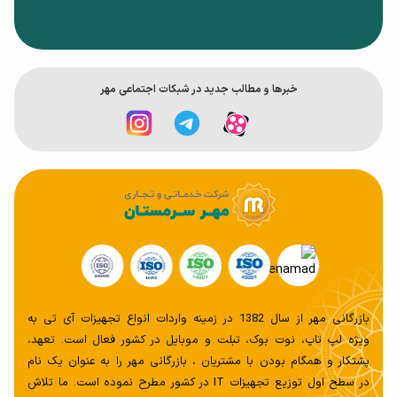
لپ تاپ گیمینگ HP Victus 15 با ابعاد 357x255x23.6 و وزن
2.29 یکی از سبک ترین لپ تاپ های گیمینگ بازار به حساب می
خبر‌ها و مطالب جدید در شبکات اجتماعی مهر
آید
پردازنده و سخت افزار
لپ تاپ اچ پی Victus 15 با پردازنده I5 12650H و Nvidia
GeForc RTX 3050Ti برای اجرای اکثر بازی ها کافی است ولی اگر
میخواهید اجرای بدون لگ و روان داشته باشید و از بازی لذت
بازرگانی مهر از سال 1382 در زمینه واردات انواع تجهیزات آی تی به
ببرید بهتر است تنظیمات اکثر بازی ها را بر روی کیفیت متوسط
ویژه لپ تاپ، نوت بوک، تبلت و موبایل در کشور فعال است. تعهد،
قرار دهید.
پشتکار و همگام بودن با مشتریان ، بازرگانی مهر را به عنوان یک نام
در سطح اول توزیع تجهیزات IT در کشور مطرح نموده است. ما تلاش