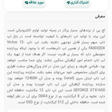
اشتراک‌گذاری
مورد علاقه
معرفی
اچ پی از برندهای بسیار پرکار در زمینه تولید لوازم الکترونیکی است.
این برند با تولید لپ تاپ‌های با کیفیت توانسته است در بازار لپ
تاپ سهم بسیار قابل توجهی داشته باشد. لپ تاپ Victus 15-
FA0032DX یکی از همین لپ تاپ‌هاست که با وجود اینکه پردازنده
متوسطی دارد که بسیار پر قدرت نیست؛ اگر هدف شما از تهیه یک
لپ تاپ انجام امور گرافیکی سنگین نباشد؛ برای شما مناسب خواهد
بود. طراحی ظریف و زیبای این مدل در کنار ویژگی‌های سخت افزاری
برای کاربران مخصوص خود می‌تواند مفید باشد. سازنده پردازنده این
لپ تاپ اینتل سری Corei5 بوده و مدل آن 12450H خواهد بود.
سازنده پردازنده گرافیکی این لپ تاپ انویدیا بوده و مدل آن
GEFORCE GTX1650 است. این لپ تاپ 12 مگابایت حافظه کش
دارد. علاوه بر آن 8 گیگابایت رم از نوع DDR4 برای آن در نظر گرفته
شده است. حافظه داخلی آن 512 گیگابایت از نوع SSD است.