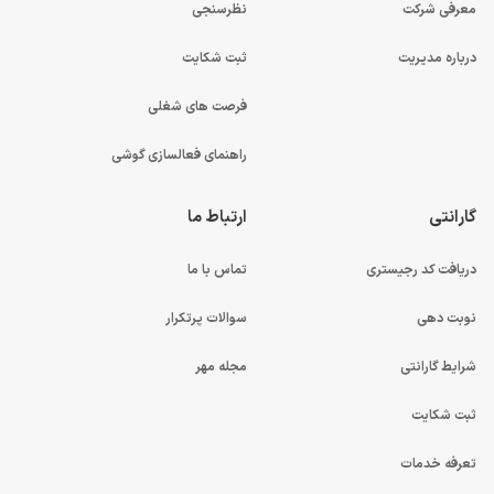
معرفی شرکت
نظرسنجی
باتری 4 سلولی با توان 52.5 وات ساعت لپ تاپ گیمینگ
درباره مدیریت
ثبت شکایت
Victus 15 در تست باتری که با وب گردی ، پخش ویدئو و…
فرصت های شغلی
انجام شد.HP Victus 15 حدودا 4 ساعت و 47 دقیقه دوام
راهنمای فعالسازی گوشی
آورد.که کمی عملکرد ضعیفی نسبت به رقبای خود مانند ACER
Nitro 5 دارد.
گارانتی
ارتباط ما
دریافت کد رجیستری
تماس با ما
نوبت دهی
سوالات پرتکرار
شرایط گارانتی
مجله مهر
ثبت شکایت
تعرفه خدمات