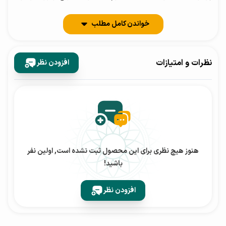
انجام وظایف چندگانه و بازی‌های سنگین فراهم می‌کند.
خواندن کامل مطلب
دوربین
نظرات و امتیازات
افزودن نظر
این دستگاه دارای سیستم دوربین چهارگانه است:
- دوربین اصلی: 108 مگاپیکسلی با دیافراگم f/1.8 و قابلیت OIS
(تثبیت نوری تصویر) که تصاویر واضح و بدون لرزش را تضمین
می‌کند.
هنوز هیچ نظری برای این محصول ثبت نشده است, اولین نفر
- دوربین اولتراواید: 12 مگاپیکسلی با دیافراگم f/2.2 برای عکاسی
باشید!
از مناظر گسترده.
- دوربین ماکرو: 5 مگاپیکسلی با دیافراگم f/2.4 برای عکاسی از
افزودن نظر
نزدیک و جزئیات دقیق.
- دوربین عمق: 5 مگاپیکسلی برای ایجاد افکت بوکه در تصاویر