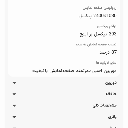
رزولوشن صفحه نمایش
1080×2400 پیکسل
تراکم پیکسلی
393 پیکسل بر اینچ
نسبت صفحه‌ نمایش به بدنه
87 درصد
سایر قابلیت‌ها
دوربین اصلی قدرتمند صفحه‌نمایش با‌کیفیت
دوربین
حافظه
فلش
LED
مشخصات کلی
پشتیبانی از کارت حافظه
دوربین های پشت گوشی
microSD
باتری
ساختار بدنه
4 ماژول دوربین
ظرفیت حافظه SSD
شیشه و پلاستیک