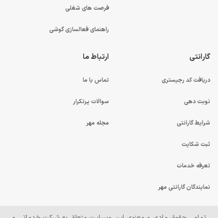
فرصت های شغلی
راهنمای فعالسازی گوشی
گارانتی
ارتباط ما
دریافت کد رجیستری
تماس با ما
نوبت دهی
سوالات پرتکرار
شرایط گارانتی
مجله مهر
ثبت شکایت
تعرفه خدمات
نمایندگان گارانتی مهر
ﺗﻤﺎﻣﯽ ﺣﻘﻮﻕ ﻣﺎﺩﯼ ﻭ ﻣﻌﻨﻮﯼ ﺍﯾﻦ ﻭﺑﺴﺎﯾﺖ ﻣﺘﻌﻠﻖ ﺑﻪ ﺷﺮﮐﺖ ﺧﺪﻣﺎﺗﯽ ﻭ