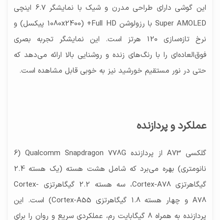
این گوشی دارای طراحی مدرن و شیک با نمایشگر 6.7 اینچی
Super AMOLED با رزولوشن Full HD+ (1080x2400 پیکسل) و
نرخ تازه‌سازی 120 هرتز است. این نمایشگر تجربه بصری
فوق‌العاده‌ای را با رنگ‌های زنده و روشنایی بالا ارائه می‌دهد که
حتی در نور مستقیم خورشید نیز به خوبی قابل مشاهده است.
عملکرد و پردازنده
گلکسی A73 از پردازنده Qualcomm Snapdragon 778G (6
نانومتری) بهره می‌برد که شامل هشت هسته (یک هسته 2.4
گیگاهرتزی Cortex-A78، سه هسته 2.2 گیگاهرتزی Cortex-
A78 و چهار هسته 1.8 گیگاهرتزی Cortex-A55) است. این
پردازنده به همراه 8 گیگابایت رم، عملکردی سریع و روان را برای