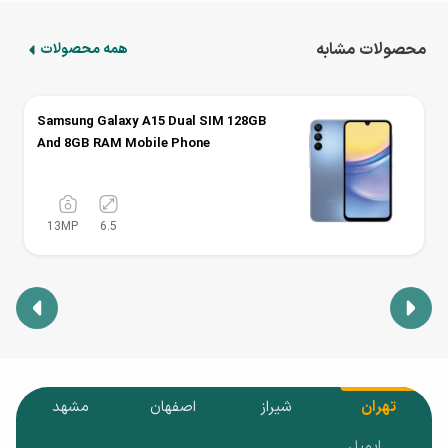
پرتره.
محصولات مشابه
همه محصولات
دوربین جلوی 32 مگاپیکسلی نیز برای گرفتن سلفی‌های با
کیفیت و تماس‌های ویدیویی مناسب است. این گوشی قادر به
Samsung Galaxy A15 Dual SIM 128GB
ضبط ویدئوهای 4K با نرخ 30 فریم بر ثانیه است.
And 8GB RAM Mobile Phone
13
MP
6.5
باتری و شارژ
باتری 5000 میلی‌آمپرساعتی این گوشی با پشتیبانی از شارژ سریع
25 واتی، امکان استفاده طولانی مدت و بدون نگرانی از تمام
شدن شارژ را فراهم می‌کند. این باتری می‌تواند با یک بار شارژ
کامل، بیش از دو روز استفاده مداوم را پشتیبانی کند.
تهران
شیراز
اصفهان
مشهد
ایمیل