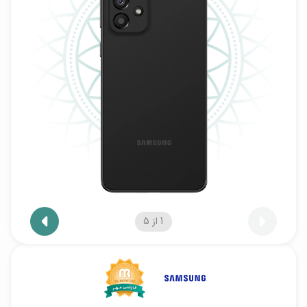
1
از
5