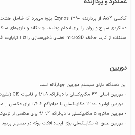
عملکرد و پردازنده
استفاده از کارت حافظه microSD، فضای ذخیره‌سازی را تا 1 ترابایت افزایش دهند.
دوربین
این دستگاه دارای سیستم دوربین چهارگانه است:
- دوربین اصلی: 64 مگاپیکسلی با دیافراگم f/1.8 و قابلیت OIS (تثبیت نوری تصویر) که تصاویر واضح و بدون لرزش را تضمین می‌کند.
- دوربین اولتراواید: 12 مگاپیکسلی با دیافراگم f/2.2 برای عکاسی از مناظر گسترده.
- دوربین ماکرو: 5 مگاپیکسلی با دیافراگم f/2.4 برای عکاسی از نزدیک و جزئیات دقیق.
- دوربین عمق: 5 مگاپیکسلی برای ایجاد افکت بوکه در تصاویر پرتره.