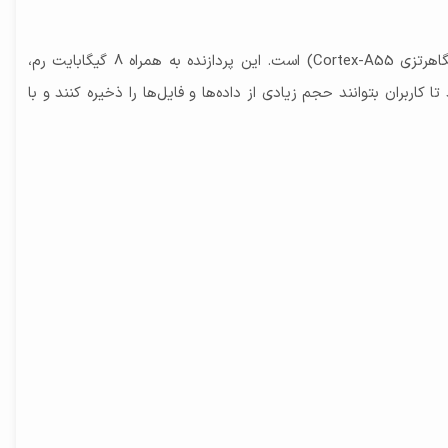
گلکسی A54 از پردازنده Exynos 1380 بهره می‌برد که شامل هشت هسته (چهار هسته 2.4 گیگاهرتزی Cortex-A78 و چهار هسته 2.0 گیگاهرتزی Cortex-A55) است. این پردازنده به همراه 8 گیگابایت رم،
 می‌کند. حافظه داخلی 128 گیگابایتی این امکان را فراهم می‌کند تا کاربران بتوانند حجم زیادی از داده‌ها و فایل‌ها را ذخیره کنند و با