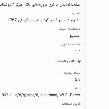
صفحه‌نمایش با نرخ بروزرسانی 120 هرتز / روشنایی تا 1000 نیت, رابط کاربری One UI 5.1
ضد آب
مقاوم در برابر آب و گرد و غبار با گواهی IP67
مشخصات اسپیکر
استریو
مشخصات تاچ پد
دارد
ارتباطات و اتصالات
نسخه بلوتوث
5.3
Wifi
i 802.11 a/b/g/n/ac/6, dual-band, Wi-Fi Direct
فناوری ارتباطات