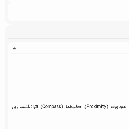
ژیروسکوپ (Gyro), شتاب‌سنج (Accelerometer), مجاورت (Proximity), قطب‌نما (Compass), اثرانگشت زیر