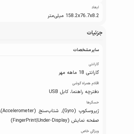
ابعاد
158.2x76.7x8.2 میلی‌متر
جزئیات
سایر مشخصات
گارانتی
گارانتی 18 ماهه مهر
اقلام همراه گوشی
دفترچه‌ راهنما، کابل USB
حسگرها
صفحه نمایش (FingerPrint|Under-Display)
ویژگی خاص