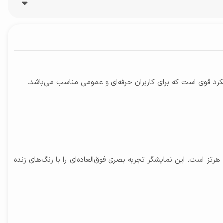
این گوشی دارای طراحی مدرن و شیک با نمایشگر 6.7 اینچی Super AMOLED با رزولوشن Full HD+ (1080x2400 پیکسل) و نرخ تازه‌سازی 120 هرتز است. این نمایشگر تجربه بصری فوق‌العاده‌ای را با رنگ‌های زنده
رزولوشن 2160 × 3840 و سرعت 30 فریم بر ثانیه (4K@30FPS) / رزولوشن 1080 × 1920 و سرعت 30 فریم بر