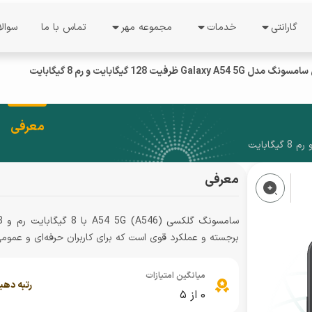
گارانتی
خدمات
مجموعه مهر
تماس با ما
سوال
ات
خدمات گارانتی
درخواست نمایندگی
درباره ما
Galax ظرفیت 128 گیگابایت و رم 8 گیگابایت
استعلام گارانتی
نظرسنجی
معرفی شرکت
دریافت کد رجیستری
فرصت های شغلی
دستاورد ها
ل
معرفی
نوبت دهی
راهنمای فعالسازی گوشی
درباره مدیریت
معرفی
شرایط گارانتی
ند
ثبت شکایت
برجسته و عملکرد قوی است که برای کاربران حرفه‌ای و عموم
پیگیری شکایت
پیگیری تعمیرات
میانگین امتیازات
رتبه دهی
0
از ۵
تعرفه خدمات