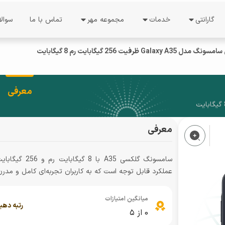
گارانتی
خدمات
مجموعه مهر
تماس با ما
سوال
ات
خدمات گارانتی
درخواست نمایندگی
درباره ما
Gala ظرفیت 256 گیگابایت رم 8 گیگابایت
استعلام گارانتی
نظرسنجی
معرفی شرکت
دریافت کد رجیستری
فرصت های شغلی
دستاورد ها
ل
معرفی
نوبت دهی
راهنمای فعالسازی گوشی
درباره مدیریت
معرفی
شرایط گارانتی
ند
ثبت شکایت
سامسونگ گلکس
عملکرد قابل توجه است که به کاربران تجربه‌ای کامل و مدرن 
پیگیری شکایت
پیگیری تعمیرات
میانگین امتیازات
رتبه دهی
0
از ۵
تعرفه خدمات