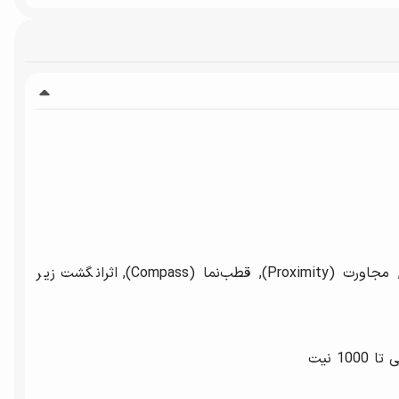
ژیروسکوپ (Gyro), شتاب‌سنج (Accelerometer), مجاورت (Proximity), قطب‌نما (Compass), اثرانگشت زیر