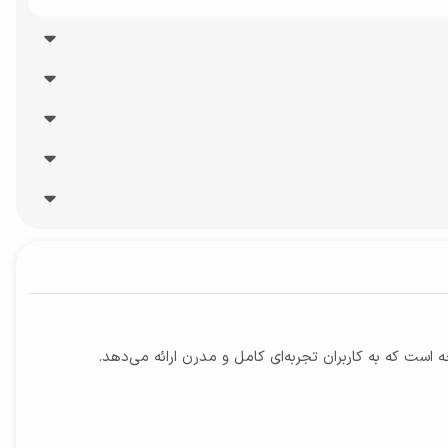
رزولوشن 2160 × 3840 و سرعت 30 فریم بر ثانیه (4K@30FPS) / رزولوشن 1080 × 1920 و سرعت 30 فریم بر