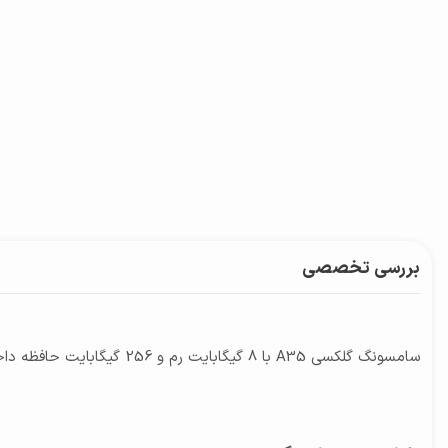
بررسی تخصصی
سامسونگ گلکسی A35 با 8 گیگابایت رم و 256 گیگابایت حافظه داخلی، یک گوشی هوشمند میان‌رده‌ای با امکانات پیشرفته و عملکرد قابل توجه است که به کاربران تجربه‌ای کامل و مدرن ارائه می‌دهد.