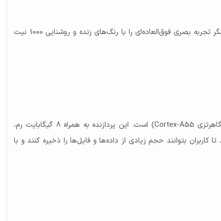
Octa-core (4x2.4
این گوشی دارای نمایشگر 6.6 اینچی Super AMOLED با رزولوشن Full HD+ (1080x2340 پیکسل) و نرخ تازه‌سازی 120 هرتز است. این نمایشگر تجربه بصری فوق‌العاده‌ای را با رنگ‌های زنده و روشنایی 1000 نیت
رزولوشن 2160 × 3840 و سرعت 30 فریم بر ثانیه (4K@30FPS) / رزولوشن 1080 × 1920 و سرعت 30 فریم بر
گلکسی A35 از پردازنده Exynos 1380 بهره می‌برد که شامل هشت هسته (چهار هسته 2.4 گیگاهرتزی Cortex-A78 و چهار هسته 2.0 گیگاهرتزی Cortex-A55) است. این پردازنده به همراه 8 گیگابایت رم،
 می‌کند. حافظه داخلی 256 گیگابایتی این امکان را فراهم می‌کند تا کاربران بتوانند حجم زیادی از داده‌ها و فایل‌ها را ذخیره کنند و با