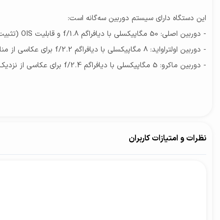
این دستگاه دارای سیستم دوربین سه‌گانه است:
- دوربین اصلی: 50 مگاپیکسلی با دیافراگم f/1.8 و قابلیت OIS (تثبیت نوری تصویر) که تصاویر واضح و بدون لرزش را تضمین می‌کند.
- دوربین اولتراواید: 8 مگاپیکسلی با دیافراگم f/2.2 برای عکاسی از مناظر گسترده.
- دوربین ماکرو: 5 مگاپیکسلی با دیافراگم f/2.4 برای عکاسی از نزدیک و جزئیات دقیق.
دوربین جلوی 13 مگاپیکسلی نیز برای گرفتن سلفی‌های با کیفیت و تماس‌های ویدیویی مناسب است. این گوشی قادر به ضبط ویدئوهای 4K با نرخ 30 فریم بر ثانیه است【41†source】【42†source】.
نظرات و امتیازات کاربران
باتری و شارژ
ب
استفاده مداوم را پشتیبانی کند【42†source】【43†source】.