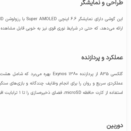
طراحی و نمایشگر
ارائه می‌دهد، که حتی در شرایط نوری قوی نیز به خوبی قابل مشاهده است【41†】【42†source
عملکرد و پردازنده
استفاده از کارت حافظه microSD، فضای ذخیره‌سازی را تا 1 ترابایت افزایش دهند【41†source】【43†source】.
دوربین