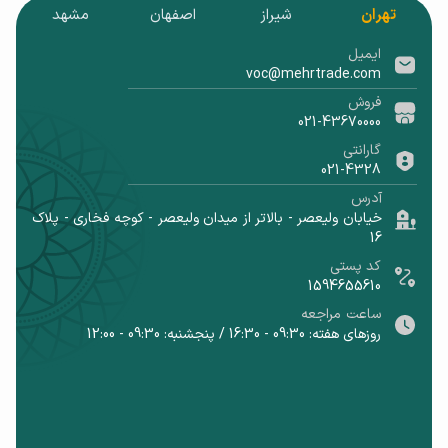
تهران
شیراز
اصفهان
مشهد
ایمیل
voc@mehrtrade.com
فروش
021-43670000
گارانتی
021-4328
آدرس
خیابان ولیعصر - بالاتر از میدان ولیعصر - کوچه فخاری - پلاک
16
کد پستی
1594655610
ساعت مراجعه
روزهای هفته: 09:30 - 16:30 / پنجشنبه: 09:30 - 12:00