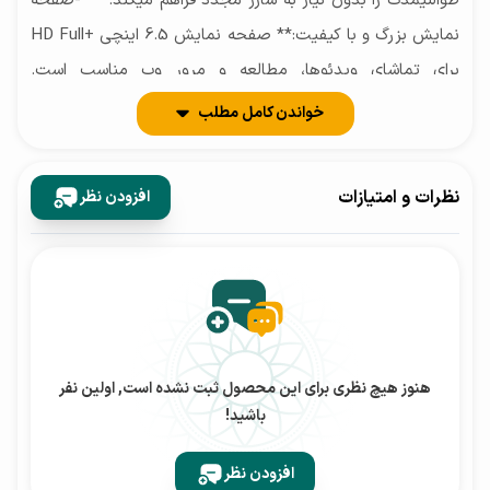
طوالنیمدت را بدون نیاز به شارژ مجدد فراهم میکند. ** -صفحه
نمایش بزرگ و با کیفیت:** صفحه نمایش 6.5 اینچی +HD Full
برای تماشای ویدئوها، مطالعه و مرور وب مناسب است.
###نقاط ضعف: ** -پردازنده میانرده:** پردازنده 680
خواندن کامل مطلب
Snapdragon برا ی اجرا ی بازیهای سنگین و برنامههای گرافیکی
قوی ممکن است کمی کند باشد. ** -کیفی ت ساخت متوسط:**
نظرات و امتیازات
افزودن نظر
با توجه به قیمت اقتصادی، کیفیت ساخت ممکن است به اندازه
گوشیهای گرانتر نباشد. ###نتی جه گیری: گوشی سامسونگ
s05A Galaxy با حافظه داخلی 64 گی گابایت و رم 4 گیگابایت،
انتخاب ی مناسب برای کاربرانی است که به دنبال گوشی اقتصادی
با عملکرد باال هستند. ای ن گوشی با دوربین قدرتمند، باتر ی با
ظرفیت باال و صفحه نمایش بزرگ و با کیفیت، نیازهای روزمره
هنوز هیچ نظری برای این محصول ثبت نشده است, اولین نفر
باشید!
کاربران را به خوبی پاسخ میدهد . اگر به دنبال گوشی با قیمت
مناسب و و یژگیهای کارآمد هستید، s05A Galaxy انتخابی عالی
افزودن نظر