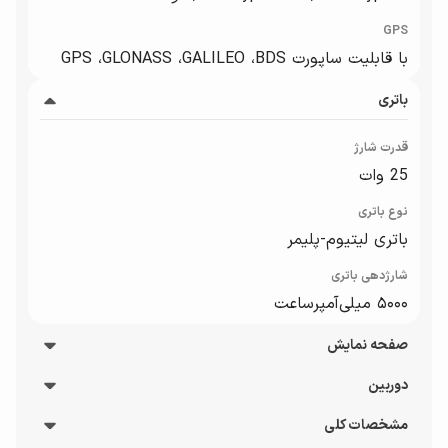
GPS
با قابلیت ساپورت GPS ،GLONASS ،GALILEO ،BDS
باتری
قدرت شارژ
25 وات
نوع باتری
باتری لیتیوم‌-پلیمر
شارژدهی باتری
۵۰۰۰ میلی‌آمپرساعت
صفحه نمایش
دوربین
تعداد رنگ
16 میلیون
مشخصات کلی
دوربین های پشت گوشی