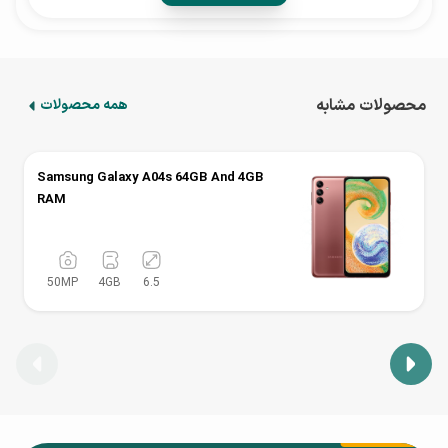
خواهد بود
محصولات مشابه
همه محصولات
Samsung Galaxy A04s 64GB And 4GB
RAM
50
MP
4
GB
6.5