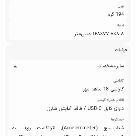
وزن
194 گرم
ابعاد
۸.۸×۷۷.۸×۱۶۸ میلی‌متر
جزئیات
سایر مشخصات
گارانتی
گارانتی 18 ماهه مهر
اقلام همراه گوشی
دارای کابل USB-C / فاقد آداپتور شارژر
حسگرها
شتاب‌سنج (Accelerometer), اثرانگشت روی لبه