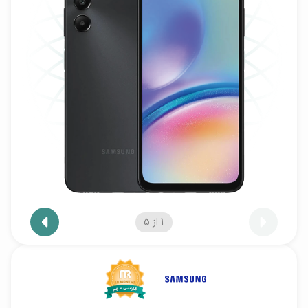
1
از
5