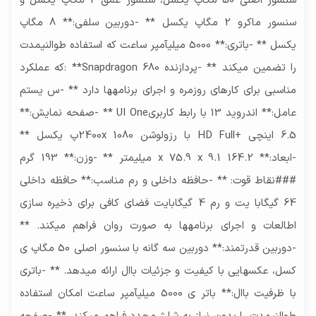
سنسور اصلی 50 مگاپ یکسل، سنسور عمق 2 مگاپ یکسل و
فیلمبرداری
سنسور ماکرو 2 مگاپ یکسل ** -دوربین سلفی:** 8 مگاپ
رزولوشن ۱۰۸۰ × ۱۹۲۰ و سرعت ۳۰/۶۰ فریم بر ثانیه
یکسل ** -باتری:** 5000 میلیآمپر ساعت که استفاده طوالنیمدت
(۱۰۸۰p@۳۰/۶۰FPS)
را تضمین میکند ** -پردازنده 680 Snapdragon** :که عملکرد
مناسبی برای کارهای روزمره و اجرای برنامهها دارد ** -س یستم
عامل:** اندروید 13 با رابط کاربریUI One ** -صفحه نمایش:**
6.5 اینچی +HD Full با رزولوشن 1080 2400xپ یکسل **
-ابعاد:** 164.2 9.1 x 75.9 x میلیمتر ** -وزن:** 193 گرم
###نقاط قوت: ** -حافظه داخلی و رم مناسب:** حافظه داخلی
64 گیگابا یت و رم 4 گیگابایت فضای کافی برای ذخیره سازی
اطالعات و اجرای برنامهها به صورت روان فراهم میکند. **
-دوربین قدرتمند:** دوربین سه گانه با سنسور اصلی 50 مگاپ ی
کسل، عکسهایی با کیفیت و جزئیات باال ارائه میدهد. ** -باتری
با ظرفیت باال:** باتر ی 5000 میلیآمپر ساعت امکان استفاده