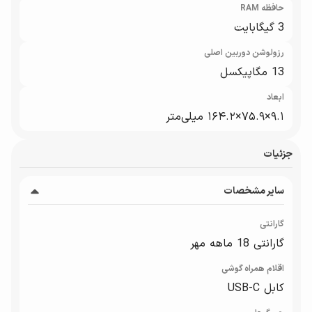
حافظه RAM
3 گیگابایت
رزولوشن دوربین اصلی
13 مگاپیکسل
ابعاد
۹.۱×۷۵.۹×۱۶۴.۲ میلی‌متر
جزئیات
سایر مشخصات
گارانتی
گارانتی 18 ماهه مهر
اقلام همراه گوشی
کابل USB-C