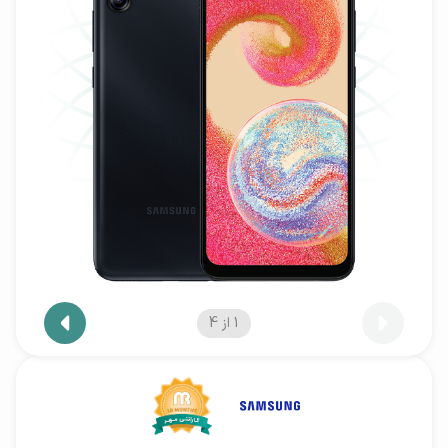
1
از
4