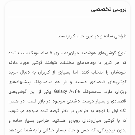
قابلیت‌های دوربین
تراشه
پلاستیک
۵۰۰۰ میلی‌آمپرساعت
دارای ۲ حسگر دوربین | دوربین‌هایی با رزولوشن ۱۳+۲
بررسی تخصصی
Mediatek Helio P۳۵ Chipset
زمان معرفی
مگاپیکسل - حسگر اول از نوع عریض (Wide)، با
پردازنده‌ مرکزی
۲۱ اکتبر ۲۰۲۲
رزولوشن ۱۳ مگاپیکسل، دریچه‌ی دیافراگم f/۲.۲، مجهز
۴x Cortex-A۵۳ + ۴x Cortex-A۵۳
طراحی ساده و در عین حال کاربر‌پسند
به فناوری فوکوس اتوماتیک - حسگر دوم از نوع
پردازنده‌ گرافیکی
سنجش عمق (depth) با رزولوشن ۲ مگاپیکسل و
PowerVR GE۸۳۲۰ GPU
تنوع گوشی‌های هوشمند میان‌رده سری A سامسونگ سبب شده
دریچه دیافراگم f/۲.۴
فرکانس پردازنده‌ مرکزی
که هر کاربر با بودجه‌های مختلف، بتوانند گوشی مورد علاقه
فیلم برداری سلفی
۱.۸ - ۲.۳ گیگاهرتز
خودشان را انتخاب کنند. اما بسیاری از کاربران به دنبال خرید
رزولوشن ۱۰۸۰ × ۱۹۲۰ و سرعت ۳۰ فریم بر ثانیه
گوشی‌های اقتصادی هستند و باز هم سامسونگ پیشنهاد‌های
(۱۰۸۰p@۳۰FPS)
ویژه‌ای دارد. سامسونگ Galaxy A04e یکی از این گوشی‌های
اقتصادی و بسیار دوست داشتنی موجود در بازار است. در همان
نگاه اول با توجه به طراحی در نظر گرفته شده متوجه می‌شوید
که با گوشی میان‌رده‌ای رو‌به‌رو هستید. طراحی بسیار ساده و
بدون پیچیدگی، که حس و حال بسیار جذابی را به شما می‌دهد