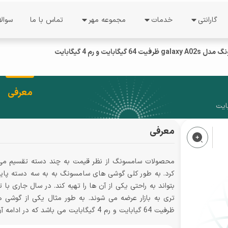
گارانتی
خدمات
مجموعه مهر
تماس با ما
سوال
ات
خدمات گارانتی
درخواست نمایندگی
درباره ما
 گیگابایت و رم 4 گیگابایت
استعلام گارانتی
نظرسنجی
معرفی شرکت
دریافت کد رجیستری
فرصت های شغلی
دستاورد ها
ل
معرفی
نوبت دهی
راهنمای فعالسازی گوشی
درباره مدیریت
معرفی
شرایط گارانتی
ند
ثبت شکایت
محصولات سامسونگ از نظر قیمت به چند دسته تقسیم می ش
کرد. به طور کلی گوشی های سامسونگ به به سه دسته پایین
پیگیری شکایت
بتواند به راحتی یکی از آن ها را تهیه کند. در سال جاری 
پیگیری تعمیرات
ظرفیت 64 گیابایت و رم 4 گیگابایت می باشد که در ادامه آن را مورد تحلیل و بررسی قرار خواهیم داد.
تعرفه خدمات