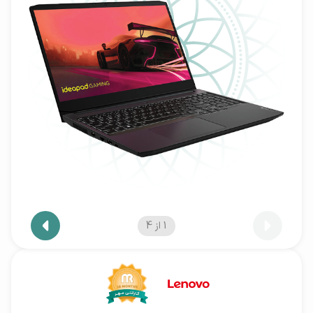
1
از
4