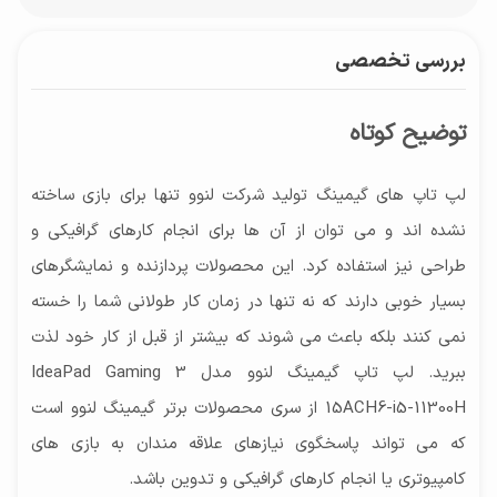
مدل پردازنده گرافیکی
تا 2 ساعت
مشخصات حافظه داخلی
مات
NVIDIA GeForce GTX 1650 4GB GDDR6, اینتل Iris
تراشه
ظرفیت باتری
SSD 512 گیگابایت, SSD, 512 گیگابایت
بررسی تخصصی
نرخ نوسازی
Xe Graphics
Intel
45 وات ساعت
سایر توضیحات حافظه RAM
60.0 هرتز
حافظه اختصاصی پردازنده گرافیکی
تا 16 گیگابایت قابل ارتقا
توضیح کوتاه
بازه‌ اندازه صفحه نمایش
ندارد
ظرفیت حافظه SSD
15 الی 17 اینچ
8 گیگابایت
لپ تاپ های گیمینگ تولید شرکت لنوو تنها برای بازی ساخته
توضیحات صفحه نمایش
نشده اند و می توان از آن ها برای انجام کارهای گرافیکی و
1080×1920 پیکسل - Full HD
طراحی نیز استفاده کرد. این محصولات پردازنده و نمایشگرهای
بسیار خوبی دارند که نه تنها در زمان کار طولانی شما را خسته
نمی کنند بلکه باعث می شوند که بیشتر از قبل از کار خود لذت
ببرید. لپ تاپ گیمینگ لنوو مدل IdeaPad Gaming 3
15ACH6-i5-11300H از سری محصولات برتر گیمینگ لنوو است
که می تواند پاسخگوی نیازهای علاقه مندان به بازی های
کامپیوتری یا انجام کارهای گرافیکی و تدوین باشد.