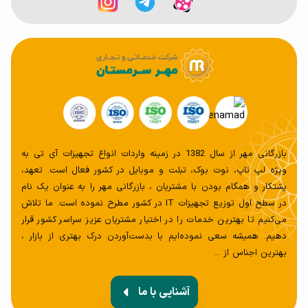
حافظه 512 گیگابایتی و 1 ترابایتی SSD را به لپ تاپ خود
بیفزایید.
پورت ها و اتصالات
برای کسانی که به بازی های گروهی یا آنلاین علاقه دارند، وجود
پورت های اتصال به شبکه یا قابلیت های ارتباط با اینترنت بسیار
مهم است. شرکت لنوو در سری گیمینگ 3 خود مجموعه نسبتا
بازرگانی مهر از سال 1382 در زمینه واردات انواع تجهیزات آی تی به
کاملی از انواع پورت ها را قرار داده است که شما می توانید ضمن
ویژه لپ تاپ، نوت بوک، تبلت و موبایل در کشور فعال است. تعهد،
برقراری ارتباط با گیمرهای دیگر وسایل متنوعی را که لذت بازی را
پشتکار و همگام بودن با مشتریان ، بازرگانی مهر را به عنوان یک نام
در سطح اول توزیع تجهیزات IT در کشور مطرح نموده است. ما تلاش
چند برابر می کنند نیز به آن اضافه کنید. به منظور اتصال به
می‌کنیم تا بهترین خدمات را در اختیار مشتریان عزیز سراسر کشور قرار
اینترنت می توانید از آخرین نسخه وای فای که بر روی این
دهیم. همیشه سعی‌ نموده‌ایم با بدست‌آوردن درک بهتری از بازار ،
محصول نصب شده استفاده کنید و بلوتوث نسخه 5 نیز امکان
بهترین اجناس از ...
اتصال بی سیم به دیگران را برای شما فراهم کرده است.
آشنایی با ما
علاوه بر این ها وجود یک درگاه اتصال اترنت به شما امکان