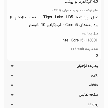
4.2 گیگاهرتز و بیشتر
سایر توضیحات پردازنده مرکزی (CPU)
نسل پردازنده Tiger Lake H35 - نسل یازدهم از
پردازنده‌های Core i5 - لیتوگرافی 10 نانومتر
مدل پردازنده
Intel Core i5-11300H
تعداد رشته (Thread)
2
پردازنده گرافیکی
باتری
سازنده پردازنده گرافیکی
NVIDIA
حافظه
نوع باتری
نوع پردازنده گرافیکی
3 سلولی
صفحه نمایش
نوع حافظه RAM
پردازنده گرافیکی مجزا
شارژدهی باتری
DDR4
پردازنده
پوشش صفحه نمایش