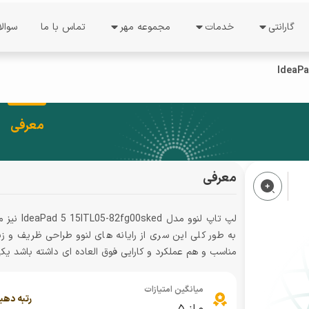
گارانتی
خدمات
مجموعه مهر
تماس با ما
سوال
ات
خدمات گارانتی
درخواست نمایندگی
درباره ما
استعلام گارانتی
نظرسنجی
معرفی شرکت
دریافت کد رجیستری
فرصت های شغلی
دستاورد ها
ل
معرفی
نوبت دهی
راهنمای فعالسازی گوشی
درباره مدیریت
معرفی
شرایط گارانتی
ند
ثبت شکایت
به طور کلی این سری از رایانه های لنوو طراحی ظریف و زیب
پیگیری شکایت
مناسب و هم عملکرد و کارایی فوق العاده ای داشته باشد یک
پیگیری تعمیرات
میانگین امتیازات
رتبه دهی
تعرفه خدمات