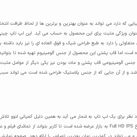
ین وزن 1.66 کیلوگرمی توانسته به عنوان ویژگی مثبت برای این محصول به حساب می آید. ا
فاوتی را دارد به طبع طراحی شیک و فوق العاده ای را نیز باید داشته با
است اما قاب پشتی این محصول از جنس آلومینیوم تهیه شده تا بتوانید به
 جنس آلومینیومی قاب پشتی و مات بودن نیز یکی دیگر از عوامل مثبت 
 و از آن جایی که از جنس پلاستیک طراحی شده است می تواند سبب داغ 
ر برای یک لپ تاپ به شمار می آید به همین دلیل کمپانی لنوو تلاش کرد
IdeaPad 5 15ITL05-82fg00sked با صفحه نمایش 15.6 اینچ از نوع Full HD IPS به بازار عرضه ش