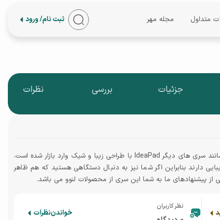
ات متداول
مجله مهر
ثبت نام/ ورود
جزئیات
بررسی
نظرات
لپ تاپ لنوو مدل IdeaPad 5 15ITL05-82fg00sked نیز مانند سری های دیگر IdeaPad با طراحی زیبا و شیک وارد بازار شده است.
ایی دارند بنابراین اگر شما نیز به دنبال دستگاهی هستید که هم ظاهر
ی از پیشنهادهای ما به شما این سری از محصولات لنوو می باشد.
نظر کاربران
د
خواندن
نظرات