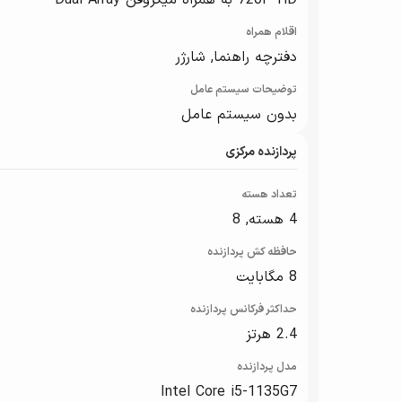
720P HD به همراه میکروفن Dual Array
اقلام همراه
دفترچه راهنما, شارژر
توضیحات سیستم عامل
بدون سیستم عامل
پردازنده مرکزی
تعداد هسته
4 هسته, 8
حافظه کش پردازنده
8 مگابایت
حداکثر فرکانس پردازنده
2.4 هرتز
مدل پردازنده
Intel Core i5-1135G7