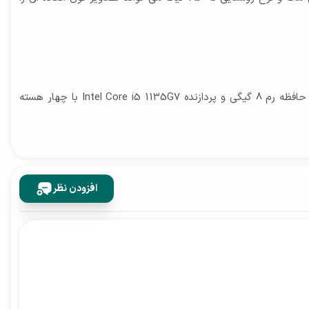
Lenovo IdeaPad 5 15ITL05-82fg00sked Laptop علاوه بر قیمت مناسبی که دارد با پردازنده ها و سی پی یو مناسب وارد بازار شده است. حافظه رم 8 گیگی و پردازنده Intel Core i5 1135G7 با چهار هسته
حقیقی و 4 هسته مجازی برنامه ها را با بهترین سرعت به اجرا در می آورد. علاوه بر آن دستگاه می تواند پردازش های سنگین را مانند اجرای کارهای گرافیکی و برنامه نویسی را پشتیبانی کند. کارت گرافیک Intel Iris
های سنگین و امور گرافیکی 2 بعدی را بدون هیچ گونه لگی برایتان به اجرا در آورد. بنابراین در صورتی که در انتخاب رایانه خود تردید
خاب را داشته باشید.
افزودن نظر
اند به راحتی مورد سرقت قرار بگیرد. ولی شرکت لنوو برای این مورد
گزینه های مختلفی را برای دسترسی غیرممکLenovo IdeaPad 5 15ITL05-82fg00sked Laptop می تواند تصاویر را با شاتر حریم خصوصی اجرا کند. پس بهتر است بگوییم این دستگاه همراه با اندازه 720p