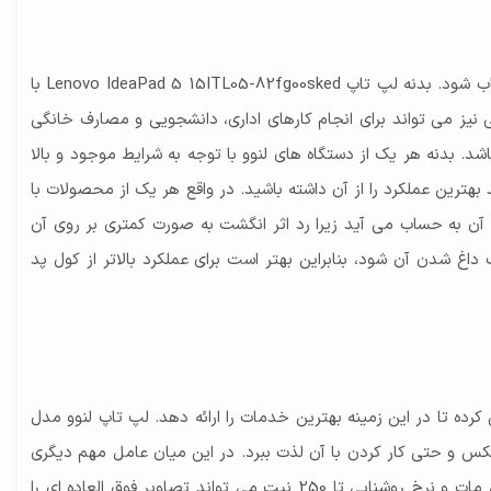
همانطور که گفته شد سری IdeaPad لنوو با توجه به ساختار بسیار زیبایی که دارد می تواند به عنوان بهترین و برترین ها از لحاظ ظرافت انتخاب شود. بدنه لپ تاپ Lenovo IdeaPad 5 15ITL05-82fg00sked با
ین لپ تاپ چینی نیز می تواند برای انجام کارهای اداری، دانشجویی و مصارف خانگی
شد. بدنه هر یک از دستگاه های لنوو با توجه به شرایط موجود و بالا
ترین عملکرد را از آن داشته باشید. در واقع هر یک از محصولات با
آن به حساب می آید زیرا رد اثر انگشت به صورت کمتری بر روی آن
شدن آن شود، بنابراین بهتر است برای عملکرد بالاتر از کول پد
ه تا در این زمینه بهترین خدمات را ارائه دهد. لپ تاپ لنوو مدل
ده است تا کاربر بتواند از تماشای فیلم و عکس و حتی کار کردن با آن لذت ببرد. در این میان عامل مهم دیگری
که آن را متمایزتر می کند نرخ لود تصاویر با اندازه 60 هرتز می باشد و می تواند در کمترین زمان بهترین تصاویر را ارائه دهد. صفحه نمایش مات و نرخ روشنایی تا 250 نیت می تواند تصاویر فوق العاده ای را