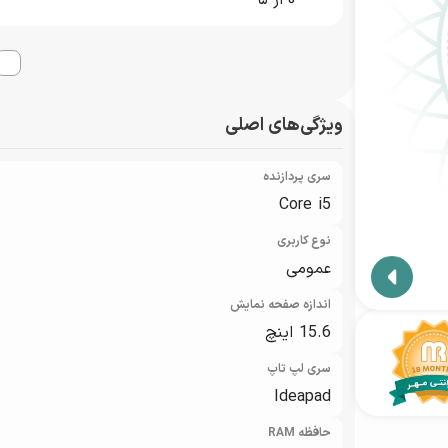
0
از ۵
نمایندگان گارانتی مهر
ویژگی‌های اصلی
سری پردازنده
Core i5
نوع کاربری
عمومی
اندازه صفحه نمایش
15.6 اینچ
سری لپ تاپ
Ideapad
حافظه RAM