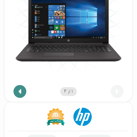
1
از
4