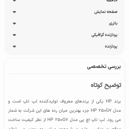
حافظه
صفحه نمایش
نوع حافظه RAM
DDR4
باتری
پوشش صفحه نمایش
نوع حافظه ذخیره سازی
مات
پردازنده گرافیکی
شارژدهی باتری
HDD
نرخ نوسازی
تا 4 ساعت
پردازنده
مدل پردازنده گرافیکی
ظرفیت حافظه SSD
60.0 هرتز
ظرفیت باتری
Integrated Intel Graphics, پردازنده گرافیکی یکپارچه
1024 گیگابایت
تراشه
بازه‌ اندازه صفحه نمایش
57 وات ساعت
بررسی تخصصی
حافظه اختصاصی پردازنده گرافیکی
Intel
15 الی 17 اینچ
نوع باتری
ندارد
توضیحات صفحه نمایش
باتری لیتیوم یون
توضیح کوتاه
روشنایی 220 نیت
رزولوشن
برند HP یکی از برندهای معروف تولیدکننده لپ تاپ است و
768×1366 پیکسل - HD
مدل HP 250G7 جزء بهترین میان رده های این شرکت به شمار
نوع پنل صفحه نمایش
می رود. لپ تاپ اچ پی مدل HP 250G7 از نظر کیفیت ساخت
TN