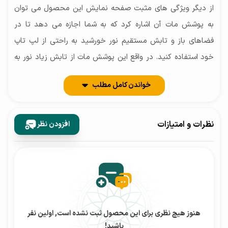
از دیگر ویژگی های مثبت صفحه نمایش این محصول می توان
به پوشش مات آن اشاره کرد که به شما اجازه می دهد تا در
فضاهای باز و تابش مستقیم نور خورشید به راحتی از لپ تاپ
خود استفاده کنید. در واقع این پوشش مات از تابش زیاد نور به
درون چشمان شما جلوگیری می کند و در نتیجه آسیبی به چشم
خواندن کامل مطلب
ها وارد نمی کند. از نظر زاویه دید و میزان روشنایی پنل، این لپ
تاپ در گروه محصولات میان رده قرار دارد. حداکثر روشنایی که
پنل این دستگاه ارائه می دهد برابر با 220 نیت است. پنل
نظرات و امتیازات
افزودن نظر
صفحه نمایش این لپ تاپ از فناوری لمسی پشتیبانی نمی کند.
طراحی و ساخت
لپ تاپ اچ پی مدل HP 250G7 در ابعاد 37.6 در 24.6 در
2.25 سانتی متر طراحی شده است تا به شما اجازه دهد که آن را
هنوز هیچ نظری برای این محصول ثبت نشده است, اولین نفر
باشید!