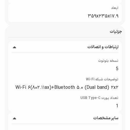
ابعاد
۳۵۹x۲۳۵x۱۷.۹
جزئیات
ارتباطات و اتصالات
نسخه بلوتوث
5
توضیحات شبکه Wi-Fi
Wi-Fi ۶(۸۰۲.۱۱ax)+Bluetooth ۵.۰ (Dual band) ۲x۲
تعداد پورت USB Type-C
1
سایر مشخصات