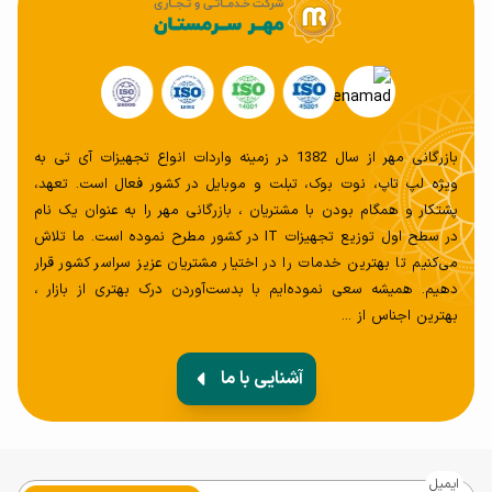
صفحه‌کلید VivoBook 15 با نور پس‌زمینه آن را برای کار در
محیط‌ های کم نور مناسب می‌کند. کلیدهای 1.4 میلی‌متری با
استحکام بالا تجربه‌ای خوشاند و راحت از تایپ برای شما خواهد
داشت. لپ تاپ ایسوس مدل Vivobook K513EQ-BQ112 دارای
یک پورت دورو USB 3.2 Gen 1 Type-C با طراحی بالقوه است
بازرگانی مهر از سال 1382 در زمینه واردات انواع تجهیزات آی تی به
ویژه لپ تاپ، نوت بوک، تبلت و موبایل در کشور فعال است. تعهد،
که اتصال دستگاه‌ها را بدون دردسر انجام می‌دهد. این شامل
پشتکار و همگام بودن با مشتریان ، بازرگانی مهر را به عنوان یک نام
پورت‌های USB 3.2 Gen 1 و USB 2.0، خروجی HDMI و
در سطح اول توزیع تجهیزات IT در کشور مطرح نموده است. ما تلاش
کارت‌خوان microSD است. بنابراین می‌توانید تمام تجهیزات
می‌کنیم تا بهترین خدمات را در اختیار مشتریان عزیز سراسر کشور قرار
دهیم. همیشه سعی‌ نموده‌ایم با بدست‌آوردن درک بهتری از بازار ،
جانبی، نمایشگرها و پروژکتورهای فعلی خود را به راحتی متصل
بهترین اجناس از ...
کنید.
آشنایی با ما
امنیت
دسترسی به لپ‌تاپ تا به حال به این آسانی نبوده است. این مدل
ایمیل