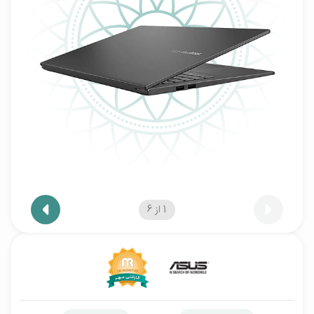
1
از
6