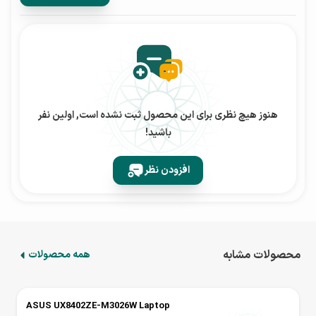
فناوری عملکرد هوشمند ایسوس (AIPT) یک راه‌حل کارآمد برای
صرفه‌جویی در مصرف انرژی و طراحی حرارتی است. این از
الگوریتم‌های منحصربه‌فرد ایسوس همراه با 5 تا 9 سنسور
هوشمند، طراحی فن آیرودینامیکی IceBlades و منبع تغذیه 65
وات برای افزایش هوشمندانه عملکرد پردازنده با پایداری بهتر
استفاده می‌کند، در حالی که باعث می‌شود باتری در تمام طول
هنوز هیچ نظری برای این محصول ثبت نشده است, اولین نفر
باشید!
روز بتواند از یک لپ تاپ ساکت و خنک استفاده کند. با استفاده
از فناوری عملکرد هوشمند ایسوس، لپ‌تاپ شما می‌تواند تا جایی
افزودن نظر
که نیاز دارید در وضعیت عملکردی بالا کار کند.
با استفاده از فناوری عملکرد هوشمند ایسوس در حالت عملکرد،
یک لپ‌تاپ ایسوس با پردازنده 11th Gen Intel® می‌تواند تا 40
درصد عملکرد بهتری نسبت به عملکرد معمولی داشته باشد.
محصولات مشابه
همه محصولات
حتی در حالت Balanced پیش‌فرض، عملکرد می‌تواند تا 30
درصد بهتر باشد!
ASUS UX8402ZE-M3026W Laptop