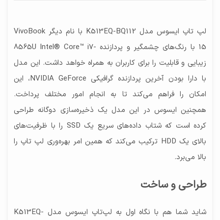
ظرفیت حافظه SSD
1080×1920 پیکسل - Full HD
1000 گیگابایت, 8 گیگابایت
لپ‎ تاپ ایسوس مدل K513EQ-BQ112 با نام دیگر VivoBook
مشخصات حافظه داخلی
۱ ترابایت حافظه از نوع HDD (هارد دیسک درایو)
15 با رنگ‌های چشمگیر و پردازنده -8565U Intel® Core™ i7
(Hard Disk Drive) به همراه ۲۵۶ گیگابایت حافظه از
زیبایی و قابلیت را برای کاربران به همراه خواهد داشت. این مدل
نوع SSD (درایو حالت جامد) (Solid State Drive)
با دارا بودن آخرین پردازنده گرافیکی NVIDIA GeForce، این
امکان را فراهم می‌کند تا به انجام امور مختلف پرداخت.
ظرفیت حافظه HDD
256 گیگابایت
همچنین ایسوس در این مدل یک ذخیره‌سازی دوگانه طراحی
کرده است که شتاب داده‌های سریع یک SSD را با ظرفیت‌های
بالای یک HDD ترکیب می‌کند که همین امر بهره‌وری لپ تاپ را
بالا می‌برد.
طراحی و ساخت
شاید شما هم با نگاه اول به لپ‌تاپ ایسوس مدل K513EQ-