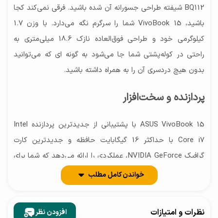
BQ112 شیفته طراحی جسورانه آن شده باشید. فرقی نمی‌کند کجا
باشید، VivoBook 15 شما را سرگرم نگه می‌دارد. با وزن 1.7
کیلوگرمی خود و طراحی فوق‌العاده نازک 18.6 میلی‌متری به
راحتی در کوله‌پشتی شما جا می‌شود به گونه ای که می‌توانید
بدون هیچ دردسری آن را به همراه داشته باشید.
پردازنده و سخت‌افزار
ASUS VivoBook 15 با پشتیبانی از جدیدترین پردازنده Intel
Core i7 با حداکثر 16 گیگابایت حافظه و جدیدترین کارت
گرافیک NVIDIA GeForce، عملکردی را ارائه می‌دهد که شما برای
انجام هر کاری به آن نیاز دارید. برخورداری از ویندوز 10 نسخه
خواندن کامل مطلب
پرو، پردازنده گرافیکی MX350 و اتصال بی‌سیم Wi-Fi 6 از دیگر
ویژگی‌های این محصول است.
نظرات و امتیازات
افزودن نظر