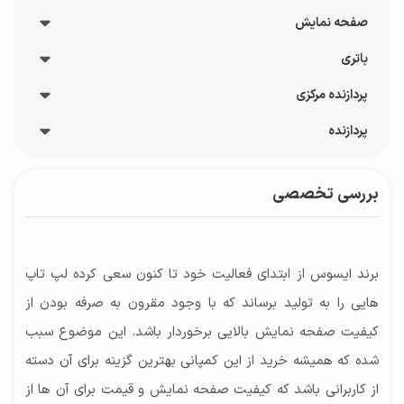
صفحه نمایش
نوع حافظه RAM
DDR4
باتری
پوشش صفحه نمایش
ظرفیت حافظه SSD
مات
پردازنده مرکزی
نوع باتری
1000 گیگابایت
نرخ نوسازی
2 سلولی, باتری لیتیوم یون
پردازنده
حافظه کش پردازنده
نوع حافظه ذخیره سازی
60.0 هرتز
شارژدهی باتری
4 مگابایت
HDD, SSD
پردازنده‌ مرکزی
بازه‌ اندازه صفحه نمایش
تا 4 ساعت
بررسی تخصصی
مدل پردازنده
8 هسته
مشخصات حافظه داخلی
15 الی 17 اینچ
ظرفیت باتری
10110U
نوع حافظه داخلی: هیبریدی
تراشه
توضیحات صفحه نمایش
32 وات ساعت
حداکثر فرکانس پردازنده
Intel
ظرفیت حافظه HDD
1080×1920 پیکسل - Full HD, ۱۷۸°wide-view
برند ایسوس از ابتدای فعالیت خود تا کنون سعی کرده لپ تاپ
4.1 هرتز
256 گیگابایت
technology
هایی را به تولید برساند که با وجود مقرون به صرفه بودن از
محدوده سرعت پردازنده
سایر توضیحات حافظه RAM
کیفیت صفحه نمایش بالایی برخوردار باشد. این موضوع سبب
تا 2 گیگاهرتز
1 ترابایت حافظه داخلی از نوع HDD به همراه 256
شده که همیشه خرید از این کمپانی بهترین گزینه برای آن دسته
تعداد رشته (Thread)
گیگابایت حافظه از نوع SSD
از کاربرانی باشد که کیفیت صفحه نمایش و قیمت برای آن ها از
2