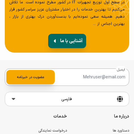
یقین کاربر به آسانی می تواند از آن استفاده نماید و کارهای خود
در سطح اول توزیع تجهیزات IT در کشور مطرح نموده است. ما تلاش
را در سریع ترین زمان انجام دهد.
می‌کنیم تا بهترین خدمات را در اختیار مشتریان عزیز سراسر کشور قرار
دهیم. همیشه سعی‌ نموده‌ایم با بدست‌آوردن درک بهتری از بازار ،
بهترین اجناس از ...
باتری
آشنایی با ما
از دیگر قطعاتی که برای خریدار اهمیت فراوانی دارد و می توانیم
آن را عامل اصلی بدانیم ظرفیت باتری سیستم است. باتری دو
سلولی لیتیوم یونی برای آن در نظر گرفته شده است تا به راحتی
ایمیل
بتوانید در مدت زمان زیادی با آن کار کنید. ظرفیت آداپتور 32
عضویت در خبرنامه
واتی می تواند در کمترین زمان رایانه شما را شارژ کند.
کیبورد و تاچ پد
فارسی
نگهدارنده فلزی برای زیر صفحه کلید پایه گذاری شده است تا
درباره ما
خدمات
هنگام تایپ بتوانید به راحتی از آن استفاده نمایید. این
دستاورد ها
درخواست نمایندگی