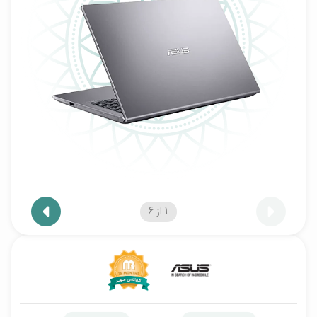
1
از
6