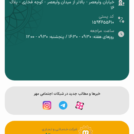
خیابان ولیعصر - بالاتر از میدان ولیعصر - کوچه فخاری - پلاک
16
کد پستی
1594655610
ساعت مراجعه
روزهای هفته: 09:30 - 16:30 / پنجشنبه: 09:30 - 12:00
خبر‌ها و مطالب جدید در شبکات اجتماعی مهر