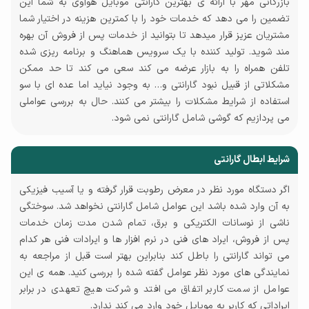
بازرگانی مهر با ارائه ی بهترین گارانتی موبایل هوآوی به شما این
تضمین را می دهد که خدمات خود را با کمترین هزینه در اختیار شما
مشتریان عزیز قرار میدهد تا بتوانید از خدمات پس از فروش آن بهره
مند شوید. تولید کننده با یک سرویس هماهنگ و برنامه ریزی شده
تلفن همراه را به بازار عرضه می کند سعی می کند تا حد ممکن
مشکلاتی از قبیل نبود گارانتی و… به وجود نیاید اما عده ای با سو
استفاده از شرایط مشکلات را بیشتر می کنند. حال به بررسی عواملی
می پردازیم که گوشی شامل گارانتی نمی شود.
شرایط ابطال گارانتی
اگر دستگاه مورد نظر در معرض رطوبت قرار گرفته و یا آسیب فیزیکی
به آن وارد شده باشد این عوامل شامل گارانتی نخواهد شد. سوختگی
ناشی از نوسانات الکتریکی و برق، تمام شدن مدت زمان خدمات
پس از فروش، ایراد های فنی در نرم افزار ها و ایرادات فنی هر کدام
می تواند گارانتی را باطل کند بنابراین بهتر است قبل از مراجعه به
نمایندگی های مورد نظر عوامل گفته شده را بررسی کنید. همه ی این
عوامل از سمت کاربر اتفاق می افتد و شرکت هیچ تعهدی در برابر
ایراداتی که کاربر به موبایل خود وارد می کند ندارد.