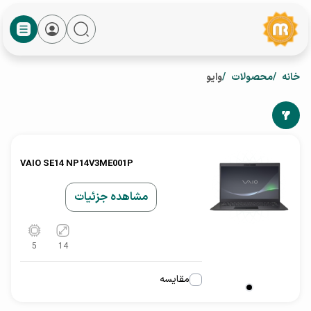
خانه
محصولات
وایو
VAIO SE14 NP14V3ME001P
مشاهده جزئیات
5
14
مقایسه