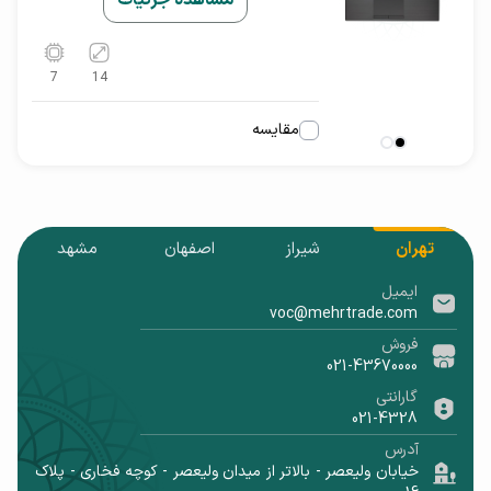
مشاهده جزئیات
7
14
مقایسه
تهران
شیراز
اصفهان
مشهد
ایمیل
voc@mehrtrade.com
فروش
021-43670000
گارانتی
021-4328
آدرس
خیابان ولیعصر - بالاتر از میدان ولیعصر - کوچه فخاری - پلاک